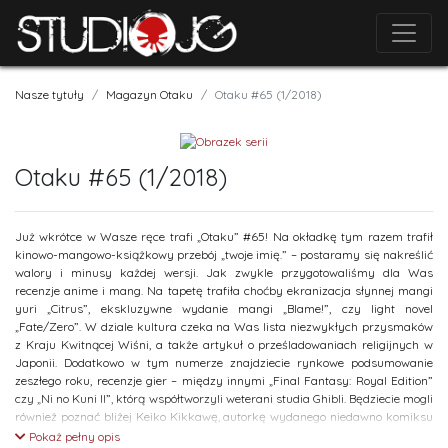
Nasze tytuły
Magazyn Otaku
Otaku #65 (1/2018)
Otaku #65 (1/2018)
Już wkrótce w Wasze ręce trafi „Otaku” #65! Na okładkę tym razem trafił
kinowo-mangowo-książkowy przebój „twoje imię.” – postaramy się nakreślić
walory i minusy każdej wersji. Jak zwykle przygotowaliśmy dla Was
recenzje anime i mang. Na tapetę trafiła choćby ekranizacja słynnej mangi
yuri „Citrus”, ekskluzywne wydanie mangi „Blame!”, czy light novel
„Fate/Zero”. W dziale kultura czeka na Was lista niezwykłych przysmaków
z Kraju Kwitnącej Wiśni, a także artykuł o prześladowaniach religijnych w
Japonii. Dodatkowo w tym numerze znajdziecie rynkowe podsumowanie
zeszłego roku, recenzje gier – między innymi „Final Fantasy: Royal Edition”
czy „Ni no Kuni II”, którą współtworzyli weterani studia Ghibli. Będziecie mogli
również poznać bliżej Keiko Kikkawę, autorkę wydanego niedawno komiksu
„Polife”. To oczywiście tylko część niespodzianek, jaka czeka na Was w
Pokaż pełny opis