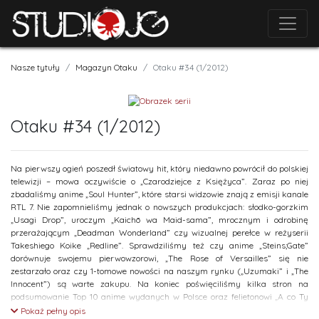
Nasze tytuły
Magazyn Otaku
Otaku #34 (1/2012)
Otaku #34 (1/2012)
Na pierwszy ogień poszedł światowy hit, który niedawno powrócił do polskiej
telewizji – mowa oczywiście o „Czarodziejce z Księżyca”. Zaraz po niej
zbadaliśmy anime „Soul Hunter”, które starsi widzowie znają z emisji kanale
RTL 7. Nie zapomnieliśmy jednak o nowszych produkcjach: słodko-gorzkim
„Usagi Drop”, uroczym „Kaichō wa Maid-sama”, mrocznym i odrobinę
przerażającym „Deadman Wonderland” czy wizualnej perełce w reżyserii
Takeshiego Koike „Redline”. Sprawdziliśmy też czy anime „Steins;Gate”
dorównuje swojemu pierwowzorowi, „The Rose of Versailles” się nie
zestarzało oraz czy 1-tomowe nowości na naszym rynku („Uzumaki” i „The
Innocent”) są warte zakupu. Na koniec poświęciliśmy kilka stron na
podsumowanie Top 10 anime wydanych w Polsce oraz felietonowi „A co Ty
zrobiłeś dla fandomu?”.
Pokaż pełny opis