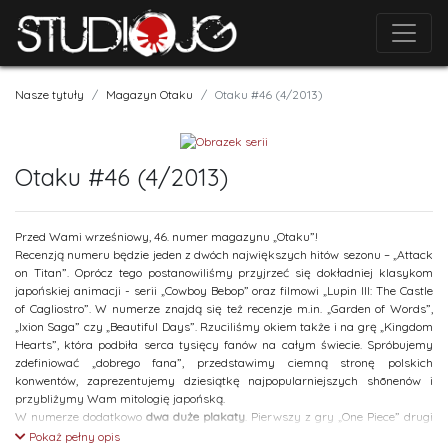
Nasze tytuły
Magazyn Otaku
Otaku #46 (4/2013)
Otaku #46 (4/2013)
Przed Wami wrześniowy, 46. numer magazynu „Otaku”!
Recenzją numeru będzie jeden z dwóch największych hitów sezonu – „Attack
on Titan”. Oprócz tego postanowiliśmy przyjrzeć się dokładniej klasykom
japońskiej animacji - serii „Cowboy Bebop” oraz filmowi „Lupin III: The Castle
of Cagliostro”. W numerze znajdą się też recenzje m.in. „Garden of Words”,
„Ixion Saga” czy „Beautiful Days”. Rzuciliśmy okiem także i na grę „Kingdom
Hearts”, która podbiła serca tysięcy fanów na całym świecie. Spróbujemy
zdefiniować „dobrego fana”, przedstawimy ciemną stronę polskich
konwentów, zaprezentujemy dziesiątkę najpopularniejszych shōnenów i
przybliżymy Wam mitologię japońską.
W numerze dodatkowo
dwa duże plakaty
. Pierwszy z gry „One Piece” drugi
zaś z kolejnej odsłony serii „Final Fantasy” - „Final Fantasy XIV: A Realm
Pokaż pełny opis