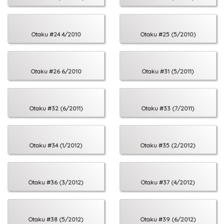
48 Blaski i nędze życia kurtyzany - Żywot kobiety swawolnej
50 Co mit, to hit - Mitologia japońska
52 Japonki są zielone - Szpinak Yukiko
Otaku #24 4/2010
Otaku #25 (5/2010)
Offroad:
54 Olaboga, nie ma wroga!
56 Dobry fan nie gryzie
60 Przez czarne okulary
Otaku #26 6/2010
Otaku #31 (5/2011)
63 Manga - zrób to sam!
68 Top 10: Shōnen
72 Yuri i ja
74 Kuroko no terroryzm
Otaku #32 (6/2011)
Otaku #33 (7/2011)
76 Japoński Disney - Kingdom Hearts
Otaku #34 (1/2012)
Otaku #35 (2/2012)
Otaku #36 (3/2012)
Otaku #37 (4/2012)
Otaku #38 (5/2012)
Otaku #39 (6/2012)