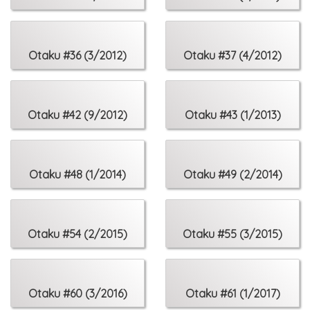
30 Ta stokrot
33 Grywalizac
36 My się ską
38 Nie ma sen
Otaku #36 (3/2012)
Otaku #37 (4/2012)
42 Los uciekin
44 Rewolucja 
Otaku #42 (9/2012)
Otaku #43 (1/2013)
Kultura:
50 Japoński 
52 Perły i wie
54 Droga do n
Otaku #48 (1/2014)
Otaku #49 (2/2014)
56 Dokąd pędz
58 Gaijin na r
60 Kendo - Sz
Otaku #54 (2/2015)
Otaku #55 (3/2015)
Offroad:
62 Top 10: Wa
66 Porady cos
Otaku #60 (3/2016)
Otaku #61 (1/2017)
69 Wywiad z 