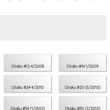
 duże plakaty z mangi „Opowieść Panny Młodej” i „Exitus
e ga Kill!
Otaku #12 4/2008
Otaku #14 1/2009
, Detatoko Princess
Otaku #24 4/2010
Otaku #25 (5/2010)
Otaku #34 (1/2012)
Otaku #35 (2/2012)