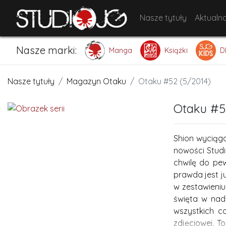
Nasze tytuły
Aktualno
Nasze marki:
Manga
Książki
D
Nasze tytuły
Magazyn Otaku
Otaku #52 (5/2014)
Otaku #5
Shion wyciąg
nowości Studi
chwilę do pe
prawda jest j
w zestawieniu 
święta w nadc
wszystkich c
zdjęciowej. T