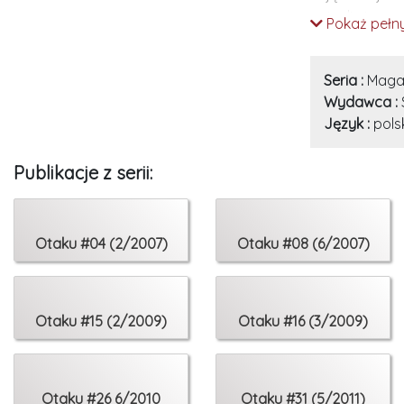
ociepli nieco 
Pokaż pełny
Oprócz wielu 
Letalis”.
Seria :
Maga
Wydawca :
SPIS TREŚCI:
Język :
pols
Stałe działy:
4 Wstępniak
Publikacje z serii:
6 Newsy
12 FigureCorn
15 Nowości – H
Otaku #04 (2/2007)
Otaku #08 (6/2007)
47 Wehikuł cza
81 OtakuCorn
Manga i anime
Otaku #15 (2/2009)
Otaku #16 (3/2009)
18 Ucieczka z 
24 Madoka ina
27 Harem z pi
Otaku #26 6/2010
Otaku #31 (5/2011)