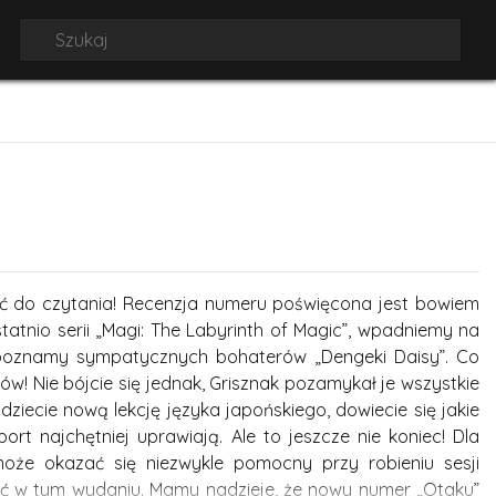
ić do czytania! Recenzja numeru poświęcona jest bowiem
statnio serii „Magi: The Labyrinth of Magic”, wpadniemy na
i poznamy sympatycznych bohaterów „Dengeki Daisy”. Co
w! Nie bójcie się jednak, Grisznak pozamykał je wszystkie
jdziecie nową lekcję języka japońskiego, dowiecie się jakie
t najchętniej uprawiają. Ale to jeszcze nie koniec! Dla
oże okazać się niezwykle pomocny przy robieniu sesji
liczyć w tym wydaniu. Mamy nadzieje, że nowy numer „Otaku”