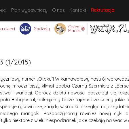
ści
Plan wydawniczy
O nas
Kontakt
Rekrutacja
Osiem
🔞
la dzieci
Gadżety
Macek
3 (1/2015)
yczniowy numer „Otaku”! W karnawałowy nastrój wprowadzą
rochę mroczniejszy klimat zadba Czarny Szermierz z „Ber
twa i wariacji. Oprócz działu nowości poszerzył się także
ołu Babymetal, odkryjemy także tajemnicze sceny jakie r
spiracje rysownicze, znajdą w środku przegląd najprzydatni
 młodego mangaki. Rozpoczynamy również nowy cykl arty
tylko niektóre z wielu niespodzianek jakie czekają na Was w 