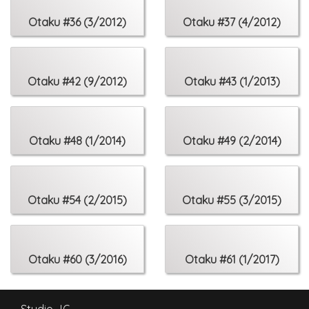
36 Magia, masz
40 I nie żyli d
Otaku #36 (3/2012)
Otaku #37 (4/2012)
Kultura:
46 Nauka języ
Otaku #42 (9/2012)
Otaku #43 (1/2013)
48 Chłopcy wr
50 Wolna miłoś
52 Szlakiem 
54 Host Club 
Otaku #48 (1/2014)
Otaku #49 (2/2014)
57 Metal i j-
Offroad:
Otaku #54 (2/2015)
Otaku #55 (3/2015)
60 Top 10: Bi
64 Manga i ge
68 Krajobraz 
70 Let’s play
Otaku #60 (3/2016)
Otaku #61 (1/2017)
74 Z Talesem pr
78 Niebezpiec