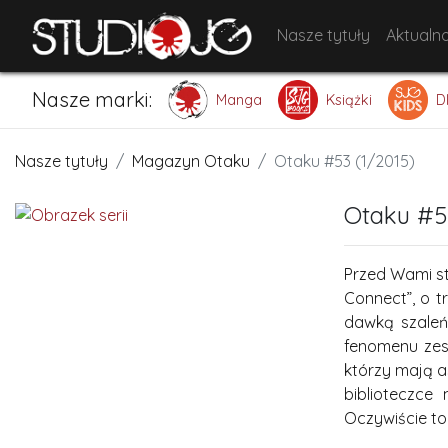
Nasze tytuły
Aktualno
Nasze marki:
Manga
Książki
D
Nasze tytuły
Magazyn Otaku
Otaku #53 (1/2015)
Otaku #5
Przed Wami st
Connect”, o t
dawką szaleńs
fenomenu zesp
którzy mają a
biblioteczce
Oczywiście to 