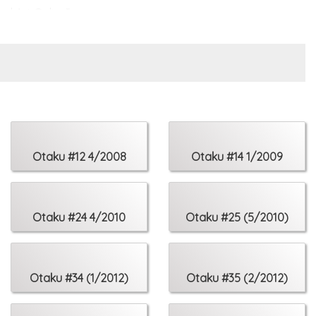
rd Art Online”.
: Sei No Kakuritsu, Nanatsu No Taizai
Otaku #12 4/2008
Otaku #14 1/2009
oko Wa Greenwood
Otaku #24 4/2010
Otaku #25 (5/2010)
Otaku #34 (1/2012)
Otaku #35 (2/2012)