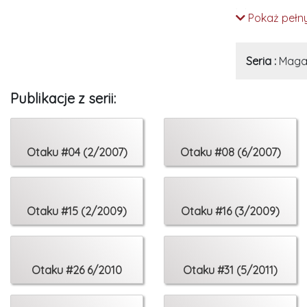
W numerze znaj
Pokaż pełny
SPIS TREŚCI:
Seria :
Maga
Stałe działy:
4 Wstępniak
Publikacje z serii:
6 Newsy
12 FigureCorne
14 Nowości: Tr
Otaku #04 (2/2007)
Otaku #08 (6/2007)
43 Wehikuł cz
80 OtakuCorn
Manga i anime
Otaku #15 (2/2009)
Otaku #16 (3/2009)
18 Jednego s
22 Kroniki Cz
25 Okres burz
Otaku #26 6/2010
Otaku #31 (5/2011)
28 Gdy świat m
32 Piraci w po