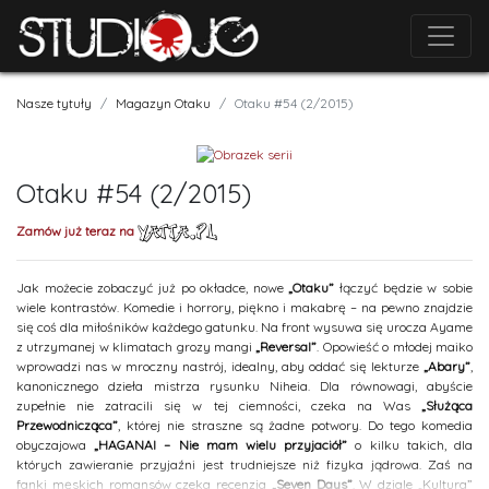
Nasze tytuły
Magazyn Otaku
Otaku #54 (2/2015)
Otaku #54 (2/2015)
Zamów już teraz na
Jak możecie zobaczyć już po okładce, nowe
„Otaku”
łączyć będzie w sobie
wiele kontrastów. Komedie i horrory, piękno i makabrę – na pewno znajdzie
się coś dla miłośników każdego gatunku. Na front wysuwa się urocza Ayame
z utrzymanej w klimatach grozy mangi
„Reversal”
. Opowieść o młodej maiko
wprowadzi nas w mroczny nastrój, idealny, aby oddać się lekturze
„Abary”
,
kanonicznego dzieła mistrza rysunku Niheia. Dla równowagi, abyście
zupełnie nie zatracili się w tej ciemności, czeka na Was
„Służąca
Przewodnicząca”
, której nie straszne są żadne potwory. Do tego komedia
obyczajowa
„HAGANAI – Nie mam wielu przyjaciół”
o kilku takich, dla
których zawieranie przyjaźni jest trudniejsze niż fizyka jądrowa. Zaś na
fanki męskich romansów czeka recenzja
„Seven Days”
. W dziale „Kultura”