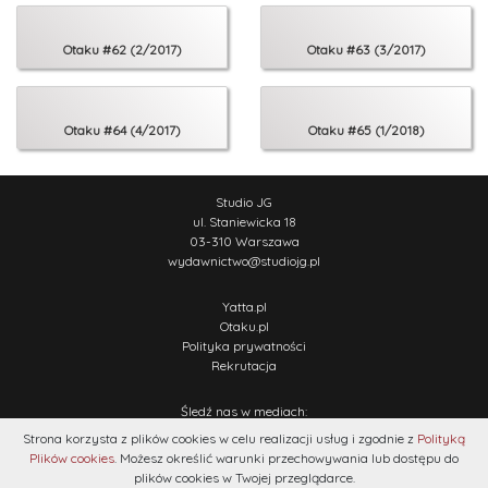
Otaku #62 (2/2017)
Otaku #63 (3/2017)
Otaku #64 (4/2017)
Otaku #65 (1/2018)
Studio JG
ul. Staniewicka 18
03-310 Warszawa
wydawnictwo
@
studiojg.pl
Yatta.pl
Otaku.pl
Polityka prywatności
Rekrutacja
Śledź nas w mediach:
Strona korzysta z plików cookies w celu realizacji usług i zgodnie z
Polityką
Plików cookies
. Możesz określić warunki przechowywania lub dostępu do
plików cookies w Twojej przeglądarce.