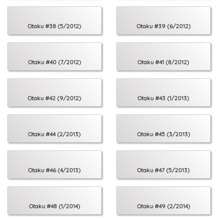
74 Wewnętrzny wszechświat – Origa
76 Z miłości do kimona – Wywiad z Kingą Owczarską
79 Umarł król, niech żyje król! – Dragon Ball: Xenoverse
Otaku #38 (5/2012)
Otaku #39 (6/2012)
Otaku #40 (7/2012)
Otaku #41 (8/2012)
Otaku #42 (9/2012)
Otaku #43 (1/2013)
Otaku #44 (2/2013)
Otaku #45 (3/2013)
Otaku #46 (4/2013)
Otaku #47 (5/2013)
Otaku #48 (1/2014)
Otaku #49 (2/2014)