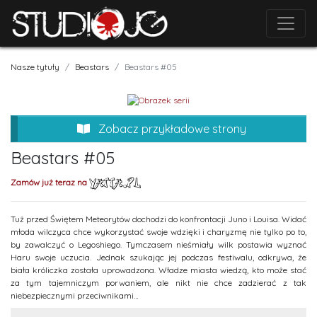
Nasze tytuły
Beastars
Beastars #05
Zobacz przykładowe strony
Beastars #05
Zamów już teraz na
Tuż przed Świętem Meteorytów dochodzi do konfrontacji Juno i Louisa. Widać
młoda wilczyca chce wykorzystać swoje wdzięki i charyzmę nie tylko po to,
by zawalczyć o Legoshiego. Tymczasem nieśmiały wilk postawia wyznać
Haru swoje uczucia. Jednak szukając jej podczas festiwalu, odkrywa, że
biała króliczka została uprowadzona. Władze miasta wiedzą, kto może stać
za tym tajemniczym porwaniem, ale nikt nie chce zadzierać z tak
niebezpiecznymi przeciwnikami…