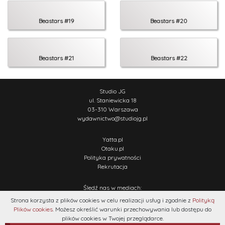
Beastars #19
Beastars #20
Beastars #21
Beastars #22
Studio JG
ul. Staniewicka 18
03-310 Warszawa
wydawnictwo
@
studiojg.pl
Yatta.pl
Otaku.pl
Polityka prywatności
Rekrutacja
Śledź nas w mediach:
Strona korzysta z plików cookies w celu realizacji usług i zgodnie z
Polityką
Plików cookies
. Możesz określić warunki przechowywania lub dostępu do
plików cookies w Twojej przeglądarce.