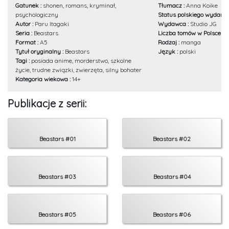
Gatunek :
shonen, romans, kryminał,
Tłumacz :
Anna Koike
psychologiczny
Status polskiego wydania
Autor :
Paru Itagaki
Wydawca :
Studio JG
Seria :
Beastars
Liczba tomów w Polsce :
2
Format :
A5
Rodzaj :
manga
Tytuł oryginalny :
Beastars
Język :
polski
Tagi :
posiada anime, morderstwo, szkolne
życie, trudne związki, zwierzęta, silny bohater
Kategoria wiekowa :
14+
Publikacje z serii:
Beastars #01
Beastars #02
Beastars #03
Beastars #04
Beastars #05
Beastars #06