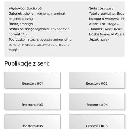
Wydawca :
Studio JG
Seria :
Beastars
Gatunek :
shonen, romans, kryminał,
Tytuł oryginalny :
Beastar
psychologiczny
Kategoria wiekowa :
14+
Rodzaj :
manga
Autor :
Paru Itagaki
Status polskiego wydania :
zakończona
Tłumacz :
Anna Koike
Format :
A5
Liczba tomów w Polsce :
2
Tagi :
szkolne życie, posiada anime, silny
Język :
polski
bohater, morderstwo, zwierzęta, trudne
związki
Publikacje z serii:
Beastars #01
Beastars #02
Beastars #03
Beastars #04
Beastars #05
Beastars #06