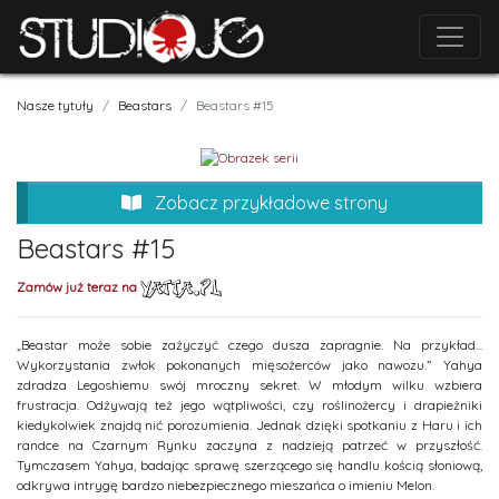
Nasze tytuły
Beastars
Beastars #15
Zobacz przykładowe strony
Beastars #15
Zamów już teraz na
„Beastar może sobie zażyczyć czego dusza zapragnie. Na przykład...
Wykorzystania zwłok pokonanych mięsożerców jako nawozu.” Yahya
zdradza Legoshiemu swój mroczny sekret. W młodym wilku wzbiera
frustracja. Odżywają też jego wątpliwości, czy roślinożercy i drapieżniki
kiedykolwiek znajdą nić porozumienia. Jednak dzięki spotkaniu z Haru i ich
randce na Czarnym Rynku zaczyna z nadzieją patrzeć w przyszłość.
Tymczasem Yahya, badając sprawę szerzącego się handlu kością słoniową,
odkrywa intrygę bardzo niebezpiecznego mieszańca o imieniu Melon.