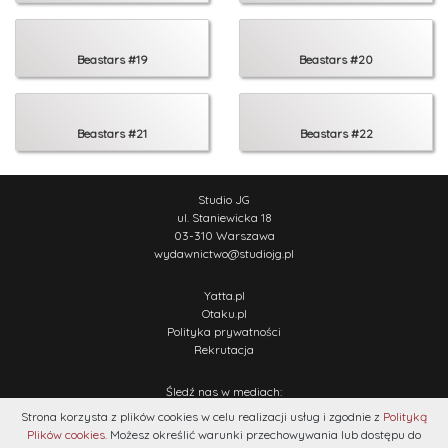
Beastars #19
Beastars #20
Beastars #21
Beastars #22
Studio JG
ul. Staniewicka 18
03-310 Warszawa
wydawnictwo
@
studiojg.pl
Yatta.pl
Otaku.pl
Polityka prywatności
Rekrutacja
Śledź nas w mediach:
Strona korzysta z plików cookies w celu realizacji usług i zgodnie z
Polityką
Plików cookies
. Możesz określić warunki przechowywania lub dostępu do