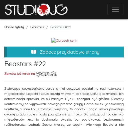
Nasze tytuły
Beastars
Beastars #22
Zobacz przykładowe strony
Beastars #22
Zamów już teraz na
Zwierzęce społeczeństwo coraz silniej odczuwa podział na roślinożerców i
mięsożerców. Legoshi i Louis, każdy w swoim zakresie, usiłują to zmienić. Ich
determinacja sprawia, że o Czarnym Rynku zaczyna być głośno. Niestety
kontrowersyjna wypowiedź nowego prezesa grupy Horns skutkuje eskalacją
konfliktu, a sam Louis zostaje uwięziony. W dodatku nagła ulewa powoduje
awarię prądu i całe miasto pogrąża się w mroku. Dla widzących po ciemku
mięsożerców jest to doskonała okazja, by zaatakować bezbronnych
roślinożerców. Jednak Gosha wierzy, że wysiłki Wielkiego Beastara nie