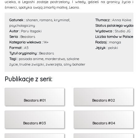
ucieka, a Legoshi zostaje postrzelony. I wtedy, gdzieś na granicy życia i
śmierci, spotyka swoją zmarłą matkę, Leano.
Gatunek :
shonen, romans, kryminał,
Tłumacz :
Anna Koike
psychologiczny
Status polskiego wydania
Autor :
Paru Itagaki
Wydawca :
Studio JG
Seria :
Beastars
Liczba tomów w Polsce :
2
Kategoria wiekowa :
14+
Rodzaj :
manga
Format :
A5
Język :
polski
Tytuł oryginalny :
Beastars
Tagi :
posiada anime, morderstwo, szkolne
życie, trudne związki, zwierzęta, silny bohater
Publikacje z serii:
Beastars #01
Beastars #02
Beastars #03
Beastars #04