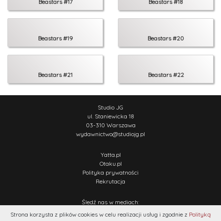
Beastars #17
Beastars #18
Beastars #19
Beastars #20
Beastars #21
Beastars #22
Studio JG
ul. Staniewicka 18
03-310 Warszawa
wydawnictwo
@
studiojg.pl
Yatta.pl
Otaku.pl
Polityka prywatności
Rekrutacja
Śledź nas w mediach:
Strona korzysta z plików cookies w celu realizacji usług i zgodnie z
Polityką