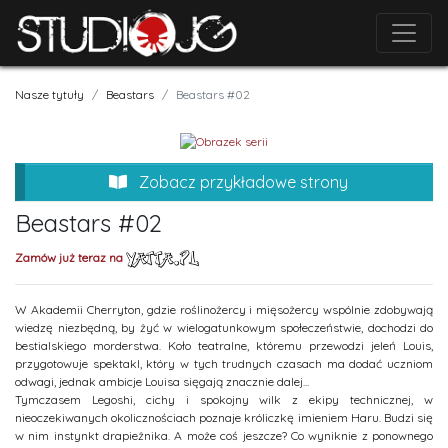
Nasze tytuły
Beastars
Beastars #02
Zobacz przykładowe strony
Beastars #02
Zamów już teraz na
W Akademii Cherryton, gdzie roślinożercy i mięsożercy wspólnie zdobywają
wiedzę niezbędną, by żyć w wielogatunkowym społeczeństwie, dochodzi do
bestialskiego morderstwa. Koło teatralne, któremu przewodzi jeleń Louis,
przygotowuje spektakl, który w tych trudnych czasach ma dodać uczniom
odwagi, jednak ambicje Louisa sięgają znacznie dalej...
Tymczasem Legoshi, cichy i spokojny wilk z ekipy technicznej, w
nieoczekiwanych okolicznościach poznaje króliczkę imieniem Haru. Budzi się
w nim instynkt drapieżnika. A może coś jeszcze? Co wyniknie z ponownego