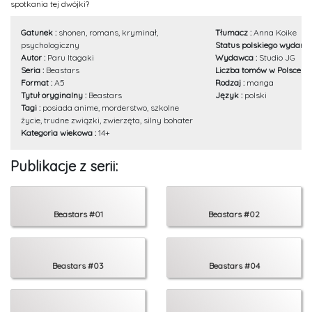
spotkania tej dwójki?
Gatunek :
shonen, romans, kryminał,
Tłumacz :
Anna Koike
psychologiczny
Status polskiego wydania
Autor :
Paru Itagaki
Wydawca :
Studio JG
Seria :
Beastars
Liczba tomów w Polsce :
2
Format :
A5
Rodzaj :
manga
Tytuł oryginalny :
Beastars
Język :
polski
Tagi :
posiada anime, morderstwo, szkolne
życie, trudne związki, zwierzęta, silny bohater
Kategoria wiekowa :
14+
Publikacje z serii:
Beastars #01
Beastars #02
Beastars #03
Beastars #04