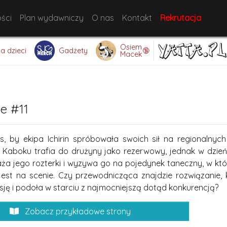
ści
Plan wydawniczy
O nas
Kontakt
Rekrutacja
Osiem
🔞
la dzieci
Gadżety
Macek
e #11
s, by ekipa Ichirin spróbowała swoich sił na regionalnyc
u Kaboku trafia do drużyny jako rezerwowy, jednak w dzie
 jego rozterki i wyzywa go na pojedynek taneczny, w któr
jest na scenie. Czy przewodnicząca znajdzie rozwiązanie, kt
ję i podoła w starciu z najmocniejszą dotąd konkurencją?
Zobacz przykładowe strony