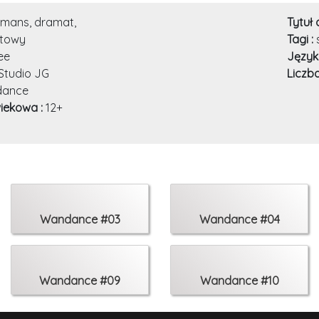
mans, dramat,
Tytuł 
rtowy
Tagi :
ee
Język
Studio JG
Liczb
ance
iekowa :
12+
Wandance #03
Wandance #04
Wandance #09
Wandance #10