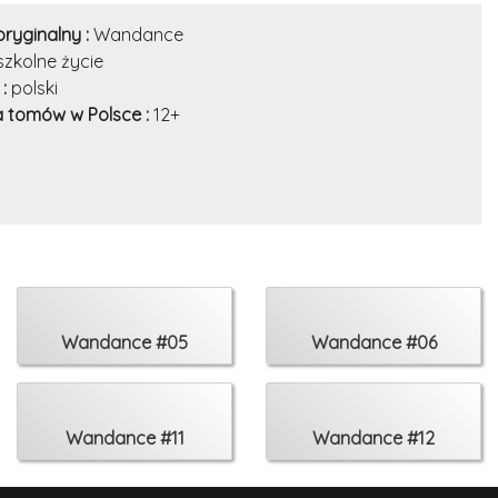
oryginalny :
Wandance
szkolne życie
 :
polski
a tomów w Polsce :
12+
Wandance #05
Wandance #06
Wandance #11
Wandance #12