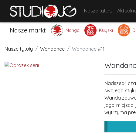
Nasze tytuły
Aktualno
Nasze marki:
Manga
Książki
D
Nasze tytuły
Wandance
Wandance #11
Wandanc
Nadszedł cza
swojego styl
Wanda zauważa
jego miejsce 
wytrzyma pres