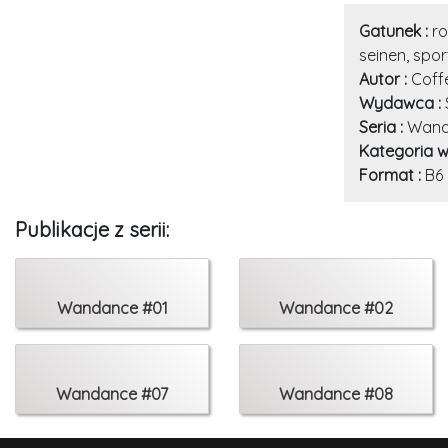
Gatunek :
ro
seinen, spo
Autor :
Coff
Wydawca :
Seria :
Wand
Kategoria w
Format :
B6
Publikacje z serii:
Wandance #01
Wandance #02
Wandance #07
Wandance #08