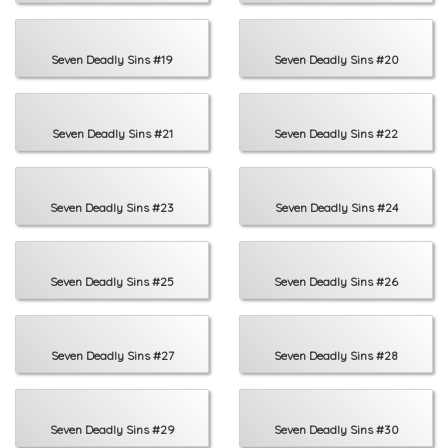
Seven Deadly Sins #19
Seven Deadly Sins #20
Seven Deadly Sins #21
Seven Deadly Sins #22
Seven Deadly Sins #23
Seven Deadly Sins #24
Seven Deadly Sins #25
Seven Deadly Sins #26
Seven Deadly Sins #27
Seven Deadly Sins #28
Seven Deadly Sins #29
Seven Deadly Sins #30