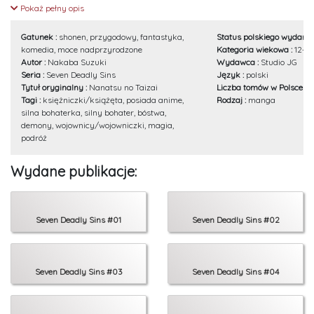
maleńkiej gospody. Właścicielem przybytku okazuje się młody chłopak
Pokaż pełny opis
imieniem Meliodas, który pomaga jej dojść do siebie. Jednak królewnie nie
będzie dane odpocząć - nagle w drzwiach pojawiają się bowiem rycerze
Gatunek :
shonen, przygodowy, fantastyka,
Status polskiego wydania
królestwa. Kiedy sytuacja wydaje się beznadziejna na ich drodze staje
komedia, moce nadprzyrodzone
Kategoria wiekowa :
12+
Meliodas, popisując się nieludzką wręcz siłą. Czy to możliwe, żeby ten
Autor :
Nakaba Suzuki
Wydawca :
Studio JG
niepozorny młodzieniec, okazał się jednym z legendarnych wojowników?
Seria :
Seven Deadly Sins
Język :
polski
Tytuł oryginalny :
Nanatsu no Taizai
Liczba tomów w Polsce :
3
Tagi :
księżniczki/książęta, posiada anime,
Rodzaj :
manga
silna bohaterka, silny bohater, bóstwa,
demony, wojownicy/wojowniczki, magia,
podróż
Wydane publikacje:
Seven Deadly Sins #01
Seven Deadly Sins #02
Seven Deadly Sins #03
Seven Deadly Sins #04