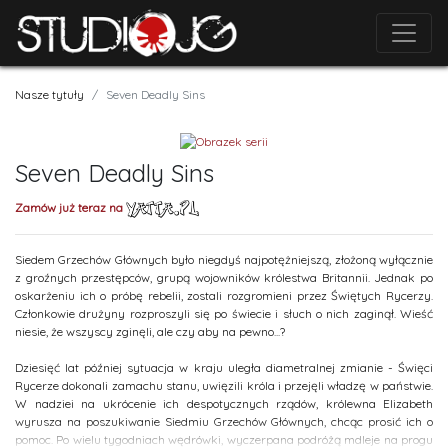
Nasze tytuły
Seven Deadly Sins
Seven Deadly Sins
Zamów już teraz na
Siedem Grzechów Głównych było niegdyś najpotężniejszą, złożoną wyłącznie
z groźnych przestępców, grupą wojowników królestwa Britannii. Jednak po
oskarżeniu ich o próbę rebelii, zostali rozgromieni przez Świętych Rycerzy.
Członkowie drużyny rozproszyli się po świecie i słuch o nich zaginął. Wieść
niesie, że wszyscy zginęli, ale czy aby na pewno...?
Dziesięć lat później sytuacja w kraju uległa diametralnej zmianie - Święci
Rycerze dokonali zamachu stanu, uwięzili króla i przejęli władzę w państwie.
W nadziei na ukrócenie ich despotycznych rządów, królewna Elizabeth
wyrusza na poszukiwanie Siedmiu Grzechów Głównych, chcąc prosić ich o
pomoc. Po wielu tygodniach wędrówki, wyczerpana podróżą mdleje na progu