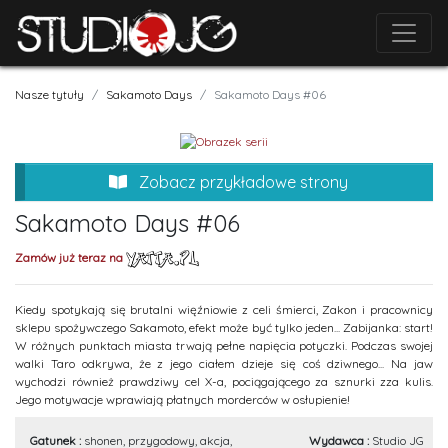
Nasze tytuły
Sakamoto Days
Sakamoto Days #06
Zobacz przykładowe strony
Sakamoto Days #06
Zamów już teraz na
Kiedy spotykają się brutalni więźniowie z celi śmierci, Zakon i pracownicy
sklepu spożywczego Sakamoto, efekt może być tylko jeden... Zabijanka: start!
W różnych punktach miasta trwają pełne napięcia potyczki. Podczas swojej
walki Taro odkrywa, że z jego ciałem dzieje się coś dziwnego... Na jaw
wychodzi również prawdziwy cel X-a, pociągającego za sznurki zza kulis.
Jego motywacje wprawiają płatnych morderców w osłupienie!
Gatunek :
shonen, przygodowy, akcja,
Wydawca :
Studio JG