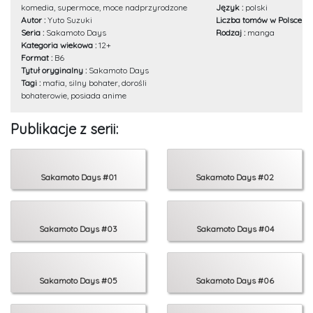
komedia, supermoce, moce nadprzyrodzone
Język :
polski
Autor :
Yuto Suzuki
Liczba tomów w Polsce :
1
Seria :
Sakamoto Days
Rodzaj :
manga
Kategoria wiekowa :
12+
Format :
B6
Tytuł oryginalny :
Sakamoto Days
Tagi :
mafia, silny bohater, dorośli
bohaterowie, posiada anime
Publikacje z serii:
Sakamoto Days #01
Sakamoto Days #02
Sakamoto Days #03
Sakamoto Days #04
Sakamoto Days #05
Sakamoto Days #06