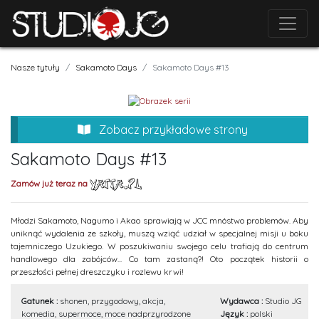
Nasze tytuły
Sakamoto Days
Sakamoto Days #13
Zobacz przykładowe strony
Sakamoto Days #13
Zamów już teraz na
Młodzi Sakamoto, Nagumo i Akao sprawiają w JCC mnóstwo problemów. Aby
uniknąć wydalenia ze szkoły, muszą wziąć udział w specjalnej misji u boku
tajemniczego Uzukiego. W poszukiwaniu swojego celu trafiają do centrum
handlowego dla zabójców... Co tam zastaną?! Oto początek historii o
przeszłości pełnej dreszczyku i rozlewu krwi!
Gatunek :
shonen, przygodowy, akcja,
Wydawca :
Studio JG
komedia, supermoce, moce nadprzyrodzone
Język :
polski