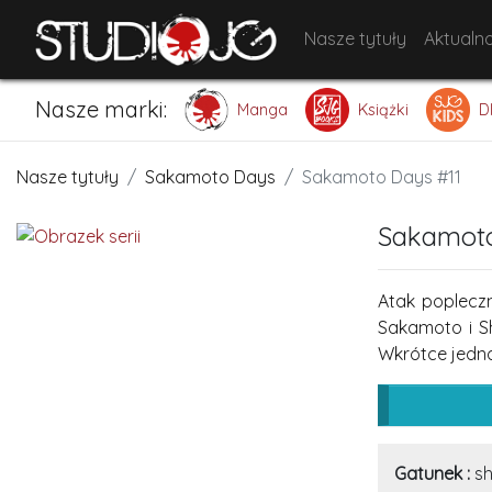
Nasze tytuły
Aktualno
Nasze marki:
Manga
Książki
D
Nasze tytuły
Sakamoto Days
Sakamoto Days #11
Sakamoto
Atak poplecz
Sakamoto i S
Wkrótce jednak
Gatunek :
sh