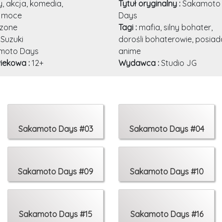
 akcja, komedia,
Tytuł oryginalny :
Sakamoto
 moce
Days
zone
Tagi :
mafia, silny bohater,
 Suzuki
dorośli bohaterowie, posiad
moto Days
anime
iekowa :
12+
Wydawca :
Studio JG
Sakamoto Days #03
Sakamoto Days #04
Sakamoto Days #09
Sakamoto Days #10
Sakamoto Days #15
Sakamoto Days #16