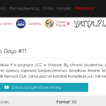
ści
Plan wydawniczy
O nas
Kontakt
Rekrutacja
Osiem
🔞
la dzieci
Gadżety
Macek
 Days #11
ników X-a pogrąża JCC w chaosie. By chronić studentów, 
hin spieszą zapewnić bezpieczeństwo dziadkowi Amane, któ
 hipnoza Club Jama jeszcze bardziej komplikuje już i tak nie
Zobacz przykładowe strony
onen,
Format :
B6