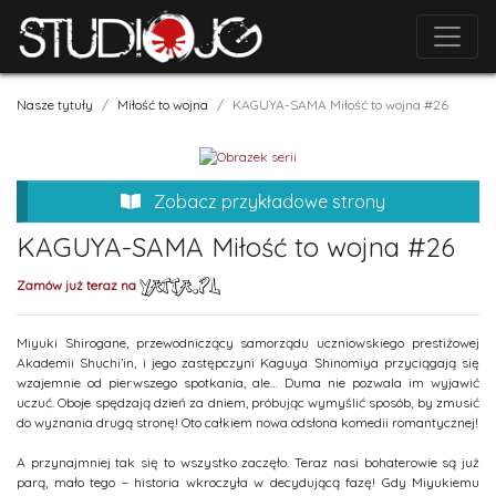
Nasze tytuły
Miłość to wojna
KAGUYA-SAMA Miłość to wojna #26
Zobacz przykładowe strony
KAGUYA-SAMA Miłość to wojna #26
Zamów już teraz na
Miyuki Shirogane, przewodniczący samorządu uczniowskiego prestiżowej
Akademii Shuchi’in, i jego zastępczyni Kaguya Shinomiya przyciągają się
wzajemnie od pierwszego spotkania, ale… Duma nie pozwala im wyjawić
uczuć. Oboje spędzają dzień za dniem, próbując wymyślić sposób, by zmusić
do wyznania drugą stronę! Oto całkiem nowa odsłona komedii romantycznej!
A przynajmniej tak się to wszystko zaczęło. Teraz nasi bohaterowie są już
parą, mało tego – historia wkroczyła w decydującą fazę! Gdy Miyukiemu