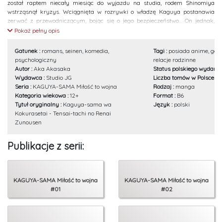
został raptem niecały miesiąc do wyjazdu na studia, rodem Shinomiya
wstrząsnął kryzys. Wciągnięta w rozrywki o władzę Kaguya postanawia
zerwać z przewodniczącym, bojąc się o jego bezpieczeństwo... On jednak,
wraz z pozostałymi członkami samorządu, decyduje się wziąć sprawy we
Pokaż pełny opis
własne ręce! Oto tom dwudziesty szósty, a w nim rozpalająca wyobraźnię
akcja ratunkowa!
Gatunek :
romans, seinen, komedia,
Tagi :
posiada anime, geni
psychologiczny
relacje rodzinne
Autor :
Aka Akasaka
Status polskiego wydania
Wydawca :
Studio JG
Liczba tomów w Polsce :
2
Seria :
KAGUYA-SAMA Miłość to wojna
Rodzaj :
manga
Kategoria wiekowa :
12+
Format :
B6
Tytuł oryginalny :
Kaguya-sama wa
Język :
polski
Kokurasetai - Tensai-tachi no Renai
Zunousen
Publikacje z serii:
KAGUYA-SAMA Miłość to wojna
KAGUYA-SAMA Miłość to wojna
#01
#02