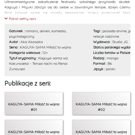
Ultraromantyczne zakończenie festiwalu szkolnego przyniosło skutek:
Kaguya i Miyuki zbliżyli się do siebie w zawrotnym tempie, dzięki czemu
ferie zimowe wcale nie minęły bezowocnie. Wręcz przeciwnie! Nasi
bohaterowie zostali parą! I od razu zaczynają myśleć o kolejnych krokach,
Pokaż pełny opis
jakie zwykle podejmują zakochani! Tymczasem Yu postanawia skłonić
Tsubame, by sama wyznała mu uczucie. Reszta też nie próżnuje –
Gatunek :
romans, seinen, komedia,
Tagi :
posiada anime, geni
zaczynamy trzeci trymestr!
psychologiczny
relacje rodzinne
Autor :
Aka Akasaka
Wydawca :
Studio JG
Seria :
KAGUYA-SAMA Miłość to wojna
Status polskiego wydania
Kategoria wiekowa :
12+
Liczba tomów w Polsce :
2
Tytuł oryginalny :
Kaguya-sama wa
Rodzaj :
manga
Kokurasetai - Tensai-tachi no Renai
Format :
B6
Zunousen
Język :
polski
Publikacje z serii:
KAGUYA-SAMA Miłość to wojna
KAGUYA-SAMA Miłość to wojna
#01
#02
KAGUYA-SAMA Miłość to wojna
KAGUYA-SAMA Miłość to wojna