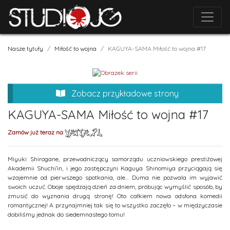
Nasze tytuły
Miłość to wojna
KAGUYA-SAMA Miłość to wojna #17
Zobacz przykładowe strony
KAGUYA-SAMA Miłość to wojna #17
Zamów już teraz na
Miyuki Shirogane, przewodniczący samorządu uczniowskiego prestiżowej
Akademii Shuchi’in, i jego zastępczyni Kaguya Shinomiya przyciągają się
wzajemnie od pierwszego spotkania, ale… Duma nie pozwala im wyjawić
swoich uczuć. Oboje spędzają dzień za dniem, próbując wymyślić sposób, by
zmusić do wyznania drugą stronę! Oto całkiem nowa odsłona komedii
romantycznej! A przynajmniej tak się to wszystko zaczęło – w międzyczasie
dobiliśmy jednak do siedemnastego tomu!