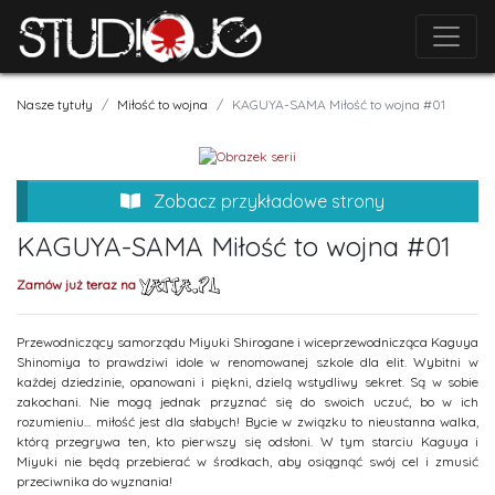
Nasze tytuły
Miłość to wojna
KAGUYA-SAMA Miłość to wojna #01
Zobacz przykładowe strony
KAGUYA-SAMA Miłość to wojna #01
Zamów już teraz na
Przewodniczący samorządu Miyuki Shirogane i wiceprzewodnicząca Kaguya
Shinomiya to prawdziwi idole w renomowanej szkole dla elit. Wybitni w
każdej dziedzinie, opanowani i piękni, dzielą wstydliwy sekret. Są w sobie
zakochani. Nie mogą jednak przyznać się do swoich uczuć, bo w ich
rozumieniu... miłość jest dla słabych! Bycie w związku to nieustanna walka,
którą przegrywa ten, kto pierwszy się odsłoni. W tym starciu Kaguya i
Miyuki nie będą przebierać w środkach, aby osiągnąć swój cel i zmusić
przeciwnika do wyznania!