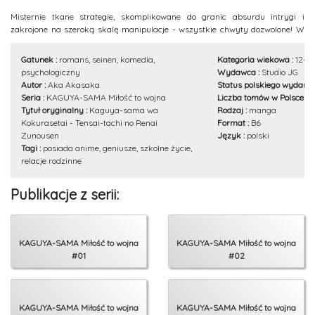
Misternie tkane strategie, skomplikowane do granic absurdu intrygi i
zakrojone na szeroką skalę manipulacje - wszystkie chwyty dozwolone! W
końcu MIŁOŚĆ TO WOJNA!
Gatunek :
romans, seinen, komedia,
Kategoria wiekowa :
12+
psychologiczny
Wydawca :
Studio JG
Autor :
Aka Akasaka
Status polskiego wydania
Seria :
KAGUYA-SAMA Miłość to wojna
Liczba tomów w Polsce :
2
Tytuł oryginalny :
Kaguya-sama wa
Rodzaj :
manga
Kokurasetai - Tensai-tachi no Renai
Format :
B6
Zunousen
Język :
polski
Tagi :
posiada anime, geniusze, szkolne życie,
relacje rodzinne
Publikacje z serii:
KAGUYA-SAMA Miłość to wojna
KAGUYA-SAMA Miłość to wojna
#01
#02
KAGUYA-SAMA Miłość to wojna
KAGUYA-SAMA Miłość to wojna