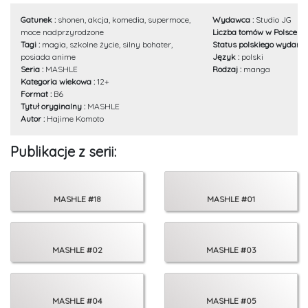
Gatunek :
shonen, akcja, komedia, supermoce,
Wydawca :
Studio JG
moce nadprzyrodzone
Liczba tomów w Polsce :
1
Tagi :
magia, szkolne życie, silny bohater,
Status polskiego wydania
posiada anime
Język :
polski
Seria :
MASHLE
Rodzaj :
manga
Kategoria wiekowa :
12+
Format :
B6
Tytuł oryginalny :
MASHLE
Autor :
Hajime Komoto
Publikacje z serii:
MASHLE #18
MASHLE #01
MASHLE #02
MASHLE #03
MASHLE #04
MASHLE #05