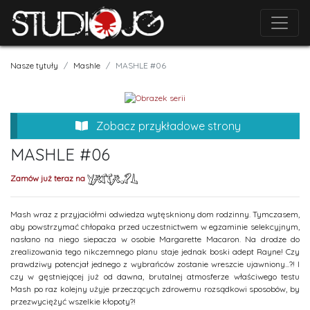
Nasze tytuły
Mashle
MASHLE #06
Zobacz przykładowe strony
MASHLE #06
Zamów już teraz na
Mash wraz z przyjaciółmi odwiedza wytęskniony dom rodzinny. Tymczasem,
aby powstrzymać chłopaka przed uczestnictwem w egzaminie selekcyjnym,
nasłano na niego siepacza w osobie Margarette Macaron. Na drodze do
zrealizowania tego nikczemnego planu staje jednak boski adept Rayne! Czy
prawdziwy potencjał jednego z wybrańców zostanie wreszcie ujawniony...?! I
czy w gęstniejącej już od dawna, brutalnej atmosferze właściwego testu
Mash po raz kolejny użyje przeczących zdrowemu rozsądkowi sposobów, by
przezwyciężyć wszelkie kłopoty?!