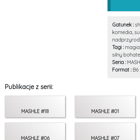
Gatunek :
sh
komedia, s
nadprzyrod
Tagi :
magia,
silny bohat
Seria :
MASH
Format :
B6
Publikacje z serii:
MASHLE #18
MASHLE #01
MASHLE #06
MASHLE #07