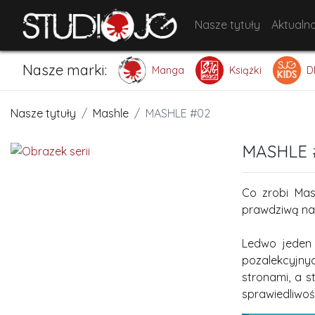
Nasze tytuły
Aktualno
Nasze marki:
Manga
Książki
D
Nasze tytuły
Mashle
MASHLE #02
MASHLE 
Co zrobi Ma
prawdziwą nat
Ledwo jeden 
pozalekcyjnyc
stronami, a s
sprawiedliwości