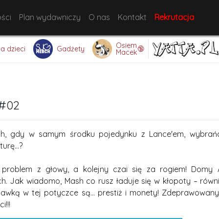
ści
Plan wydawniczy
O nas
Kontakt
Rekrutacja
Osiem
🔞
la dzieci
Gadżety
Macek
#02
sh, gdy w samym środku pojedynku z Lance'em, wybrańc
urę...?
problem z głowy, a kolejny czai się za rogiem! Domy A
h. Jak wiadomo, Mash co rusz ładuje się w kłopoty – rów
tawką w tej potyczce są... prestiż i monety! Zdeprawowan
!!!