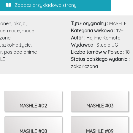
Zobacz przykładowe strony
onen, akcja,
Tytuł oryginalny :
MASHLE
upermoce, moce
Kategoria wiekowa :
12+
zone
Autor :
Hajime Komoto
 szkolne życie,
Wydawca :
Studio JG
er, posiada anime
Liczba tomów w Polsce :
18.
LE
Status polskiego wydania :
zakończona
MASHLE #02
MASHLE #03
MASHLE #08
MASHLE #09