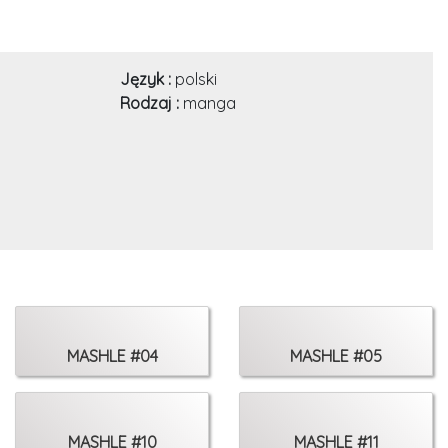
Język :
polski
Rodzaj :
manga
MASHLE #04
MASHLE #05
MASHLE #10
MASHLE #11