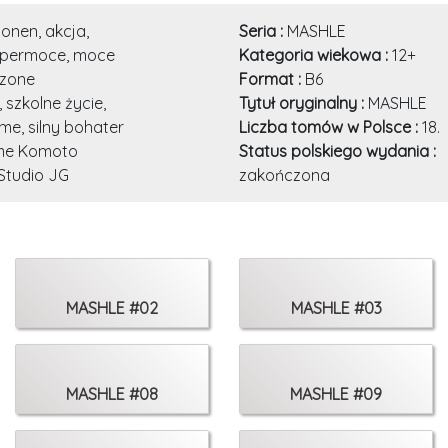
onen, akcja,
Seria :
MASHLE
upermoce, moce
Kategoria wiekowa :
12+
zone
Format :
B6
 szkolne życie,
Tytuł oryginalny :
MASHLE
me, silny bohater
Liczba tomów w Polsce :
18.
me Komoto
Status polskiego wydania :
Studio JG
zakończona
MASHLE #02
MASHLE #03
MASHLE #08
MASHLE #09