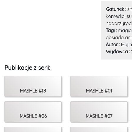
Gatunek :
sh
komedia, s
nadprzyrod
Tagi :
magia,
posiada ani
Autor :
Haji
Wydawca :
Publikacje z serii:
MASHLE #18
MASHLE #01
MASHLE #06
MASHLE #07