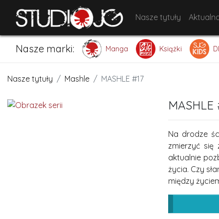
Nasze tytuły
Aktualno
Nasze marki:
Manga
Książki
D
Nasze tytuły
Mashle
MASHLE #17
MASHLE 
Na drodze śc
zmierzyć się
aktualnie po
życia. Czy sł
między życiem