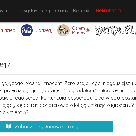
ści
Plan wydawniczy
O nas
Kontakt
Rekrutacja
Osiem
🔞
la dzieci
Gadżety
Macek
#17
igającego Masha Innocent Zero staje jego niegdysiejszy
 z przerażającym „rodzicem”, by odpłacić młodszemu bra
zbawionego serca, kontynuują desperacki bieg w celu dos
aniający się od ran bohaterowie zdołają umknąć zagrożeniu?! I
 a śmiercią?
Zobacz przykładowe strony