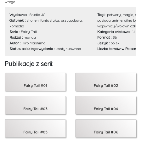
wroga!
Wydawca :
Studio JG
Tagi :
potwory, magia, sup
Gatunek :
shonen, fantastyka, przygodowy,
posiada anime, silny boha
komedia
wojownicy/wojowniczki
Seria :
Fairy Tail
Kategoria wiekowa :
14+
Rodzaj :
manga
Format :
B6
Autor :
Hiro Mashima
Język :
polski
Status polskiego wydania :
kontynuowana
Liczba tomów w Polsce :
5
Publikacje z serii:
Fairy Tail #01
Fairy Tail #02
Fairy Tail #03
Fairy Tail #04
Fairy Tail #05
Fairy Tail #06