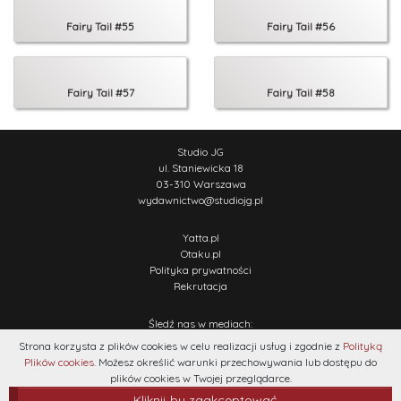
Fairy Tail #55
Fairy Tail #56
Fairy Tail #57
Fairy Tail #58
Studio JG
ul. Staniewicka 18
03-310 Warszawa
wydawnictwo
@
studiojg.pl
Yatta.pl
Otaku.pl
Polityka prywatności
Rekrutacja
Śledź nas w mediach:
Strona korzysta z plików cookies w celu realizacji usług i zgodnie z
Polityką
Plików cookies
. Możesz określić warunki przechowywania lub dostępu do
plików cookies w Twojej przeglądarce.
Kliknij by zaakceptować