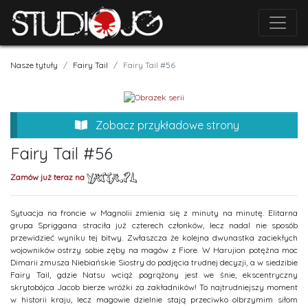
Nasze tytuły
Fairy Tail
Fairy Tail #56
Zobacz przykładowe strony
Fairy Tail #56
Zamów już teraz na
Sytuacja na froncie w Magnolii zmienia się z minuty na minutę. Elitarna
grupa Spriggana straciła już czterech członków, lecz nadal nie sposób
przewidzieć wyniku tej bitwy. Zwłaszcza że kolejna dwunastka zaciekłych
wojowników ostrzy sobie zęby na magów z Fiore. W Harujion potężna moc
Dimarii zmusza Niebiańskie Siostry do podjęcia trudnej decyzji, a w siedzibie
Fairy Tail, gdzie Natsu wciąż pogrążony jest we śnie, ekscentryczny
skrytobójca Jacob bierze wróżki za zakładników! To najtrudniejszy moment
w historii kraju, lecz magowie dzielnie stają przeciwko olbrzymim siłom