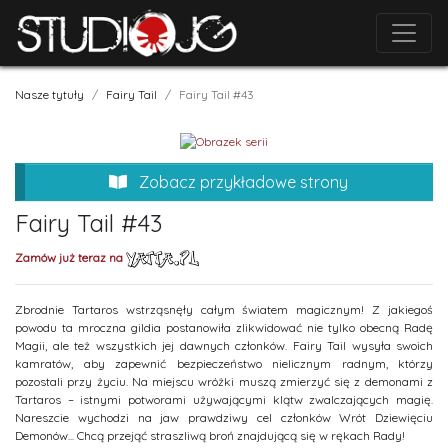
Nasze tytuły
Fairy Tail
Fairy Tail #43
Zobacz przykładowe strony
Fairy Tail #43
Zamów już teraz na
Zbrodnie Tartaros wstrząsnęły całym światem magicznym! Z jakiegoś
powodu ta mroczna gildia postanowiła zlikwidować nie tylko obecną Radę
Magii, ale też wszystkich jej dawnych członków. Fairy Tail wysyła swoich
kamratów, aby zapewnić bezpieczeństwo nielicznym radnym, którzy
pozostali przy życiu. Na miejscu wróżki muszą zmierzyć się z demonami z
Tartaros – istnymi potworami używającymi klątw zwalczających magię.
Nareszcie wychodzi na jaw prawdziwy cel członków Wrót Dziewięciu
Demonów... Chcą przejąć straszliwą broń znajdującą się w rękach Rady!