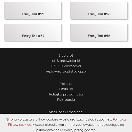
Fairy Tail #55
Fairy Tail #56
Fairy Tail #57
Fairy Tail #58
Studio JG
ul. Staniewicka 18
03-310 Warszawa
wydawnictwo
@
studiojg.pl
Yatta.pl
Otaku.pl
Polityka prywatności
Rekrutacja
Śledź nas w mediach:
Strona korzysta z plików cookies w celu realizacji usług i zgodnie z
Polityką
Plików cookies
. Możesz określić warunki przechowywania lub dostępu do
plików cookies w Twojej przeglądarce.