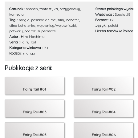
Gatunek :
shonen, fantastyka, przygodowy,
Status polskiego wydania
komedia
Wydawca :
Studio JG
Tagi :
magia, posiada anime, silny bohater,
Format :
B6
silna bohaterka, wojownicy/wojowniczki,
Język :
polski
potwory, podróż, supermoce
Liczba tomów w Polsce :
5
Autor :
Hiro Mashima
Seria :
Fairy Tail
Kategoria wiekowa :
14+
Rodzaj :
manga
Publikacje z serii:
Fairy Tail #01
Fairy Tail #02
Fairy Tail #03
Fairy Tail #04
Fairy Tail #05
Fairy Tail #06