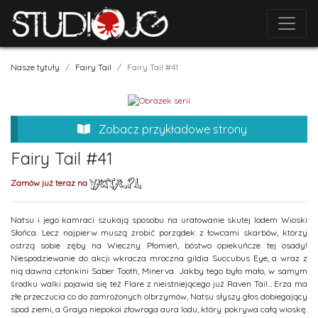
Nasze tytuły
Fairy Tail
Fairy Tail #41
Zobacz przykładowe strony
Fairy Tail #41
Zamów już teraz na
Natsu i jego kamraci szukają sposobu na uratowanie skutej lodem Wioski
Słońca. Lecz najpierw muszą zrobić porządek z łowcami skarbów, którzy
ostrzą sobie zęby na Wieczny Płomień, bóstwo opiekuńcze tej osady!
Niespodziewanie do akcji wkracza mroczna gildia Succubus Eye, a wraz z
nią dawna członkini Saber Tooth, Minerva. Jakby tego było mało, w samym
środku walki pojawia się też Flare z nieistniejącego już Raven Tail... Erza ma
złe przeczucia co do zamrożonych olbrzymów, Natsu słyszy głos dobiegający
spod ziemi, a Graya niepokoi złowroga aura lodu, który pokrywa całą wioskę.