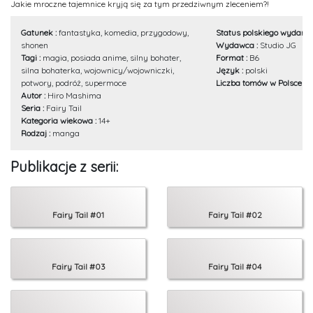
Jakie mroczne tajemnice kryją się za tym przedziwnym zleceniem?!
Gatunek :
fantastyka, komedia, przygodowy,
Status polskiego wydania
shonen
Wydawca :
Studio JG
Tagi :
magia, posiada anime, silny bohater,
Format :
B6
silna bohaterka, wojownicy/wojowniczki,
Język :
polski
potwory, podróż, supermoce
Liczba tomów w Polsce :
5
Autor :
Hiro Mashima
Seria :
Fairy Tail
Kategoria wiekowa :
14+
Rodzaj :
manga
Publikacje z serii:
Fairy Tail #01
Fairy Tail #02
Fairy Tail #03
Fairy Tail #04