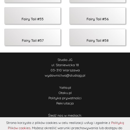
Fairy Tail #55
Fairy Tail #56
Fairy Tail #57
Fairy Tail #58
Studio JG
ul. Staniewicka 18
03-310 Warszawa
wydawnictwo
@
studiojg.pl
Yatta.pl
Otaku.pl
Polityka prywatności
Rekrutacja
Śledź nas w mediach:
Strona korzysta z plików cookies w celu realizacji usług i zgodnie z
Polityką
Plików cookies
. Możesz określić warunki przechowywania lub dostępu do