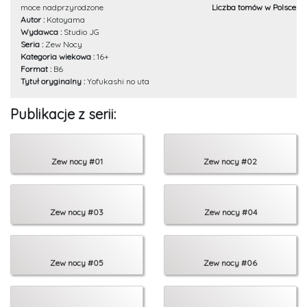
moce nadprzyrodzone
Liczba tomów w Polsce :
1
Autor :
Kotoyama
Wydawca :
Studio JG
Seria :
Zew Nocy
Kategoria wiekowa :
16+
Format :
B6
Tytuł oryginalny :
Yofukashi no uta
Publikacje z serii:
Zew nocy #01
Zew nocy #02
Zew nocy #03
Zew nocy #04
Zew nocy #05
Zew nocy #06