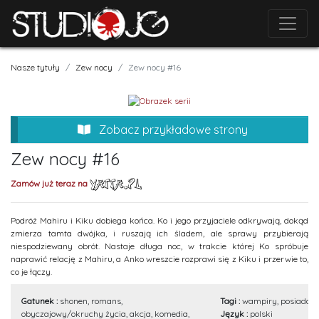
Nasze tytuły
Zew nocy
Zew nocy #16
Zobacz przykładowe strony
Zew nocy #16
Zamów już teraz na
Podróż Mahiru i Kiku dobiega końca. Ko i jego przyjaciele odkrywają, dokąd
zmierza tamta dwójka, i ruszają ich śladem, ale sprawy przybierają
niespodziewany obrót. Nastaje długa noc, w trakcie której Ko spróbuje
naprawić relację z Mahiru, a Anko wreszcie rozprawi się z Kiku i przerwie to,
co je łączy.
Gatunek :
shonen, romans,
Tagi :
wampiry, posiada 
obyczajowy/okruchy życia, akcja, komedia,
Język :
polski