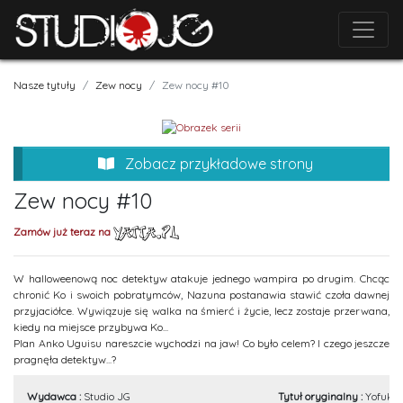
Nasze tytuły
Zew nocy
Zew nocy #10
Zobacz przykładowe strony
Zew nocy #10
Zamów już teraz na
W halloweenową noc detektyw atakuje jednego wampira po drugim. Chcąc
chronić Ko i swoich pobratymców, Nazuna postanawia stawić czoła dawnej
przyjaciółce. Wywiązuje się walka na śmierć i życie, lecz zostaje przerwana,
kiedy na miejsce przybywa Ko...
Plan Anko Uguisu nareszcie wychodzi na jaw! Co było celem? I czego jeszcze
pragnęła detektyw...?
Wydawca :
Studio JG
Tytuł oryginalny :
Yofukas