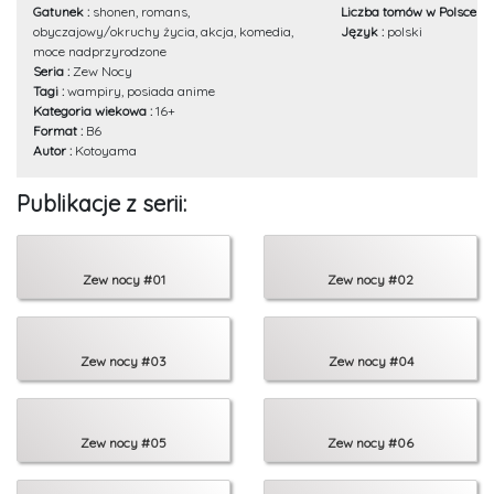
Gatunek :
shonen, romans,
Liczba tomów w Polsce :
1
obyczajowy/okruchy życia, akcja, komedia,
Język :
polski
moce nadprzyrodzone
Seria :
Zew Nocy
Tagi :
wampiry, posiada anime
Kategoria wiekowa :
16+
Format :
B6
Autor :
Kotoyama
Publikacje z serii:
Zew nocy #01
Zew nocy #02
Zew nocy #03
Zew nocy #04
Zew nocy #05
Zew nocy #06