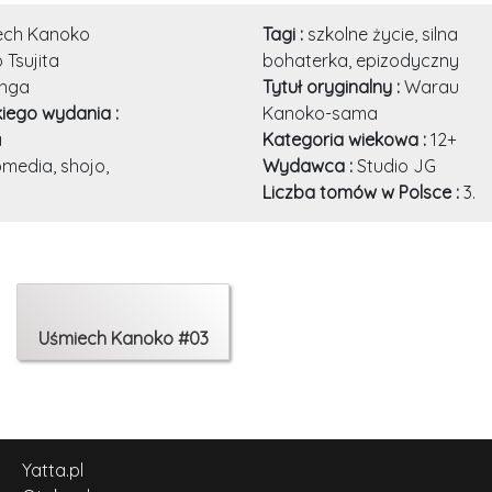
ech Kanoko
Tagi :
szkolne życie, silna
o Tsujita
bohaterka, epizodyczny
nga
Tytuł oryginalny :
Warau
kiego wydania :
Kanoko-sama
a
Kategoria wiekowa :
12+
media, shojo,
Wydawca :
Studio JG
Liczba tomów w Polsce :
3.
Uśmiech Kanoko #03
Yatta.pl