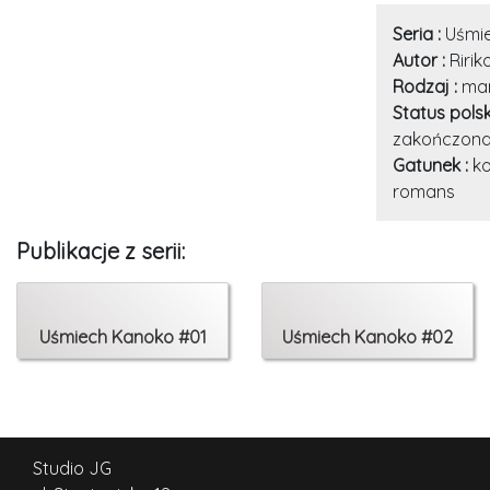
Seria :
Uśmi
Autor :
Ririk
Rodzaj :
ma
Status pols
zakończon
Gatunek :
ko
romans
Publikacje z serii:
Uśmiech Kanoko #01
Uśmiech Kanoko #02
Studio JG