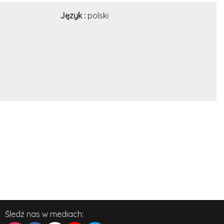
Język :
polski
Śledź nas w mediach: