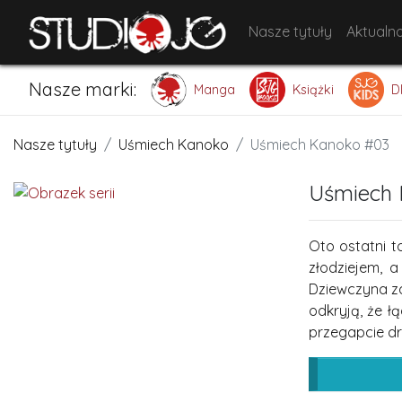
Nasze tytuły
Aktualno
Nasze marki:
Manga
Książki
D
Nasze tytuły
Uśmiech Kanoko
Uśmiech Kanoko #03
Uśmiech 
Oto ostatni 
złodziejem, 
Dziewczyna zd
odkryją, że ł
przegapcie dr