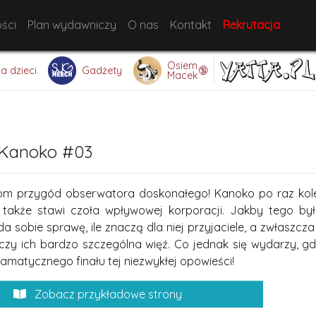
ści
Plan wydawniczy
O nas
Kontakt
Rekrutacja
Osiem
🔞
la dzieci
Gadżety
Macek
Kanoko #03
tom przygód obserwatora doskonałego! Kanoko po raz kolej
a także stawi czoła wpływowej korporacji. Jakby tego b
a sobie sprawę, ile znaczą dla niej przyjaciele, a zwłaszc
ączy ich bardzo szczególna więź. Co jednak się wydarzy, gd
amatycznego finału tej niezwykłej opowieści!
Zobacz przykładowe strony