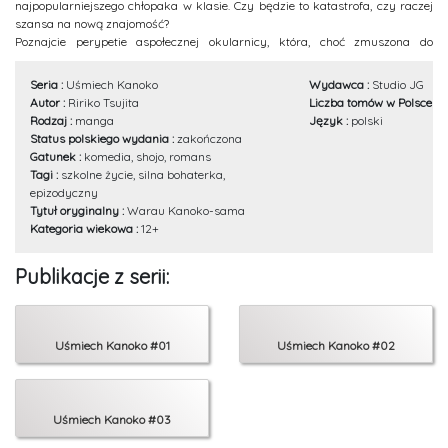
najpopularniejszego chłopaka w klasie. Czy będzie to katastrofa, czy raczej
szansa na nową znajomość?
Poznajcie perypetie aspołecznej okularnicy, która, choć zmuszona do
zaangażowania się w życie klasy, nie zamierza poddać się konwenansom i
nie pozwoli sobie w kaszę dmuchać! Przed Wami zwariowana szkolna
Seria :
Uśmiech Kanoko
Wydawca :
Studio JG
komedia, przy której nie sposób się nudzić.
Autor :
Ririko Tsujita
Liczba tomów w Polsce :
3
Rodzaj :
manga
Język :
polski
Status polskiego wydania :
zakończona
Gatunek :
komedia, shojo, romans
Tagi :
szkolne życie, silna bohaterka,
epizodyczny
Tytuł oryginalny :
Warau Kanoko-sama
Kategoria wiekowa :
12+
Publikacje z serii:
Uśmiech Kanoko #01
Uśmiech Kanoko #02
Uśmiech Kanoko #03