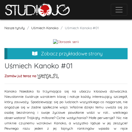
Nasze tytuły
Uśmiech Kanoko
Uśmiech Kanoko #01
Zobacz przykładowe strony
Uśmiech Kanoko #01
Zamów już teraz na
Kanoko Naedoko to trzymająca się na uboczu klasowa dziwaczka.
Nieustannie świdruje wzrokiem klasę i notuje każdy interesujący szczegół,
który zauważy. Spodziewając się po ludziach wszystkiego co najgorsze, nie
angażuje się w żadne społeczne więzi. Właśnie dzięki temu uważa się za
osobę bezstronną i swoje życiowe powołanie widzi w roli… wielkiego
obserwatora! Trójkąty miłosne? Ciche wzdychania? Małe perwersje? Nic nie
umknie czujnemu wzrokowi Kanoko, a wszystko ląduje w jej zeszycie!
Pewnego razu jeden z jej tajnych rankingów wpada w ręce