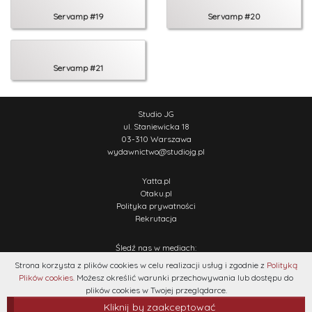
Servamp #19
Servamp #20
Servamp #21
Studio JG
ul. Staniewicka 18
03-310 Warszawa
wydawnictwo
@
studiojg.pl
Yatta.pl
Otaku.pl
Polityka prywatności
Rekrutacja
Śledź nas w mediach:
Strona korzysta z plików cookies w celu realizacji usług i zgodnie z
Polityką
Plików cookies
. Możesz określić warunki przechowywania lub dostępu do
plików cookies w Twojej przeglądarce.
Kliknij by zaakceptować