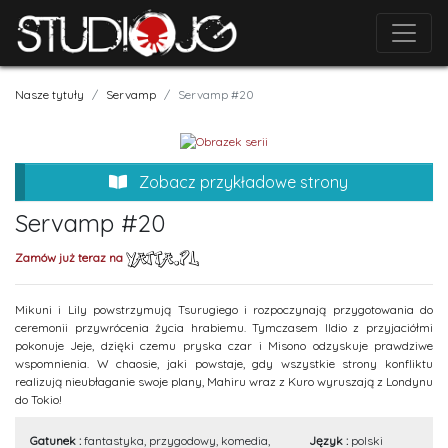
Nasze tytuły
Servamp
Servamp #20
Zobacz przykładowe strony
Servamp #20
Zamów już teraz na
Mikuni i Lily powstrzymują Tsurugiego i rozpoczynają przygotowania do
ceremonii przywrócenia życia hrabiemu. Tymczasem Ildio z przyjaciółmi
pokonuje Jeje, dzięki czemu pryska czar i Misono odzyskuje prawdziwe
wspomnienia. W chaosie, jaki powstaje, gdy wszystkie strony konfliktu
realizują nieubłaganie swoje plany, Mahiru wraz z Kuro wyruszają z Londynu
do Tokio!
Gatunek :
fantastyka, przygodowy, komedia,
Język :
polski