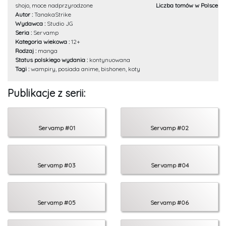
shojo, moce nadprzyrodzone
Liczba tomów w Polsce :
2
Autor :
TanakaStrike
Wydawca :
Studio JG
Seria :
Servamp
Kategoria wiekowa :
12+
Rodzaj :
manga
Status polskiego wydania :
kontynuowana
Tagi :
wampiry, posiada anime, bishonen, koty
Publikacje z serii:
Servamp #01
Servamp #02
Servamp #03
Servamp #04
Servamp #05
Servamp #06