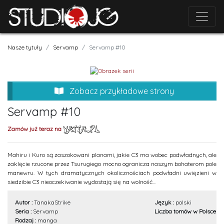
Nasze tytuły
Servamp
Servamp #10
Zobacz przykładowe strony
Servamp #10
Zamów już teraz na
Mahiru i Kuro są zaszokowani planami, jakie C3 ma wobec podwładnych, ale
zaklęcie rzucone przez Tsurugiego mocno ogranicza naszym bohaterom pole
manewru. W tych dramatycznych okolicznościach podwładni uwięzieni w
siedzibie C3 nieoczekiwanie wydostają się na wolność...
Autor :
TanakaStrike
Język :
polski
Seria :
Servamp
Liczba tomów w Polsce :
2
Rodzaj :
manga