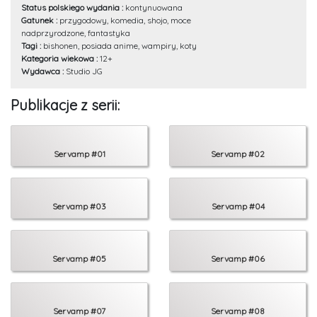
Status polskiego wydania :
kontynuowana
Gatunek :
przygodowy, komedia, shojo, moce
nadprzyrodzone, fantastyka
Tagi :
bishonen, posiada anime, wampiry, koty
Kategoria wiekowa :
12+
Wydawca :
Studio JG
Publikacje z serii:
Servamp #01
Servamp #02
Servamp #03
Servamp #04
Servamp #05
Servamp #06
Servamp #07
Servamp #08