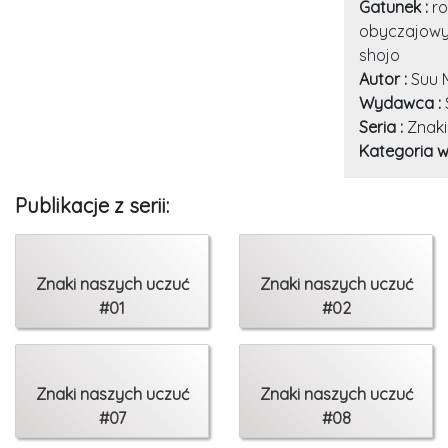
Gatunek :
r
obyczajowy
shojo
Autor :
Suu 
Wydawca :
Seria :
Znaki
Kategoria w
Publikacje z serii:
Znaki naszych uczuć
Znaki naszych uczuć
#01
#02
Znaki naszych uczuć
Znaki naszych uczuć
#07
#08