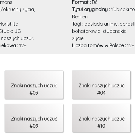
omans,
Format :
B6
/okruchy życia,
Tytuł oryginalny :
Yubisaki to
Renren
Morishita
Tagi :
posiada anime, dorośli
Studio JG
bohaterowie, studenckie
 naszych uczuć
życie
iekowa :
12+
Liczba tomów w Polsce :
12+
Znaki naszych uczuć
Znaki naszych uczuć
#03
#04
Znaki naszych uczuć
Znaki naszych uczuć
#09
#10