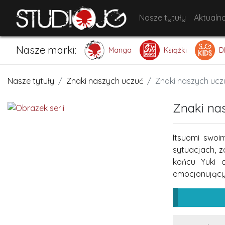
Nasze tytuły
Aktualno
Nasze marki:
Manga
Książki
D
Nasze tytuły
Znaki naszych uczuć
Znaki naszych ucz
Znaki na
Itsuomi swoi
sytuacjach, z
końcu Yuki 
emocjonujący