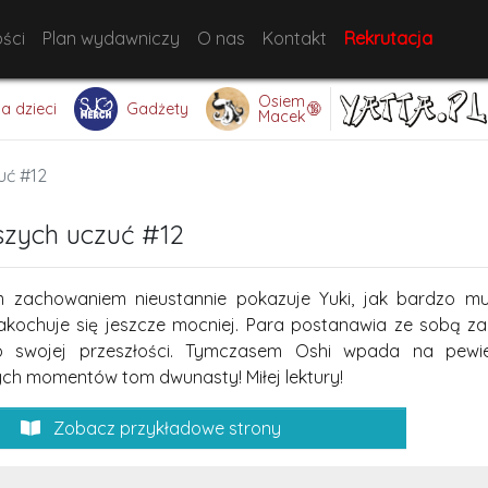
ści
Plan wydawniczy
O nas
Kontakt
Rekrutacja
Osiem
🔞
la dzieci
Gadżety
Macek
uć #12
szych uczuć #12
m zachowaniem nieustannie pokazuje Yuki, jak bardzo m
akochuje się jeszcze mocniej. Para postanawia ze sobą zam
o swojej przeszłości. Tymczasem Oshi wpada na pewie
ch momentów tom dwunasty! Miłej lektury!
Zobacz przykładowe strony