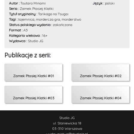
Autor :
Toutaro Minami
Język :
polski
Seria :
Zamek Ptasiej Klatki
Tytuł oryginalny :
Torikago no Tsugai
Tagi :
tajemnica, mordercza gra, morderstwo
Status polskiego wydania :
zakończona
Format :
A5
Kategoria wiekowa :
16+
Wydawca :
Studio JG
Publikacje z serii:
Zamek Ptasiej Klatki #01
Zamek Ptasiej Klatki #02
Zamek Ptasiej Klatki #03
Zamek Ptasiej Klatki #04
Studio JG
ul. Staniewicka 18
03-310 Warszawa
wydawnictwo
@
studiojg.pl