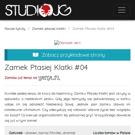
Nasze tytuły
Zamek ptasiej klatki
Zamek Ptasiej Klatki #04
Zobacz przykładowe strony
Zamek Ptasiej Klatki #04
Zamów już teraz na
Kurobe podejrzewa, że klucz do tajemnicy Zamku Ptasiej Klatki jest ukryty w
opowieści o niebieskim ptaku. Gdy jego domysły się potwierdzają, w końcu
udaje im się odnaleźć Niebieską Sowę. Jednak pan zamku stawia im
ostateczne ultimatum. Czy zdecydują się ratować własne życie bez względu
na koszt? Co kieruje organizatorem tej potwornej gry? Wszystkiego dowiecie
się już w tym tomie!
Gatunek :
shonen, horror/thriller, dramat
Liczba tomów w Polsce :
4.