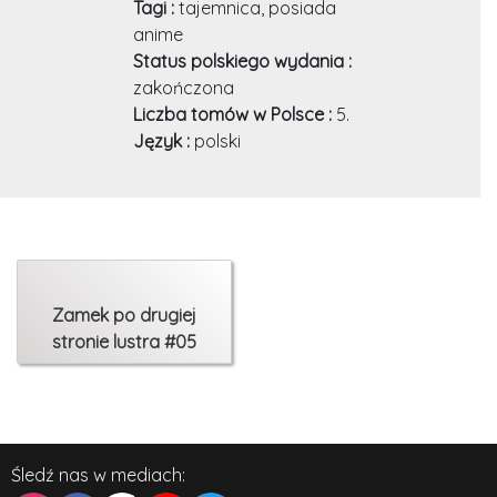
Tagi :
tajemnica, posiada
anime
Status polskiego wydania :
zakończona
Liczba tomów w Polsce :
5.
Język :
polski
Zamek po drugiej
stronie lustra #05
Śledź nas w mediach: