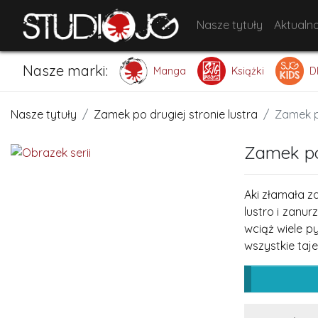
Nasze tytuły
Aktualno
Nasze marki:
Manga
Książki
D
Nasze tytuły
Zamek po drugiej stronie lustra
Zamek po
Zamek po 
Aki złamała z
lustro i zanu
wciąż wiele p
wszystkie taj