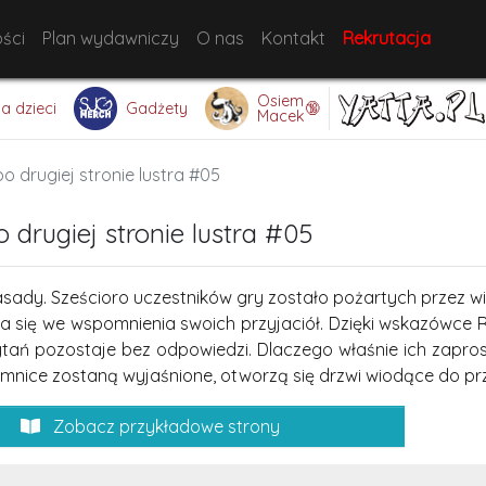
ści
Plan wydawniczy
O nas
Kontakt
Rekrutacja
Osiem
🔞
la dzieci
Gadżety
Macek
 drugiej stronie lustra #05
drugiej stronie lustra #05
asady. Sześcioro uczestników gry zostało pożartych przez w
rza się we wspomnienia swoich przyjaciół. Dzięki wskazówce 
ytań pozostaje bez odpowiedzi. Dlaczego właśnie ich zapr
emnice zostaną wyjaśnione, otworzą się drzwi wiodące do prz
Zobacz przykładowe strony