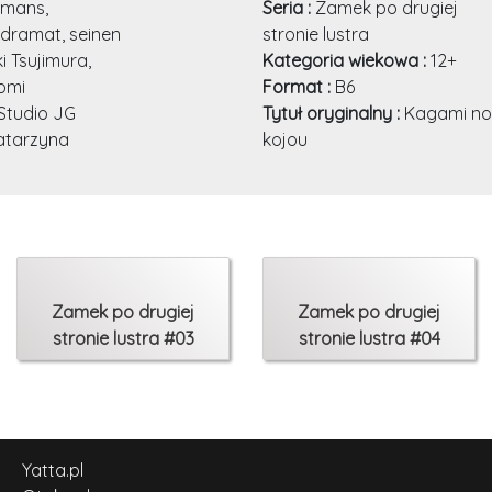
omans,
Seria :
Zamek po drugiej
 dramat, seinen
stronie lustra
i Tsujimura,
Kategoria wiekowa :
12+
omi
Format :
B6
Studio JG
Tytuł oryginalny :
Kagami no
atarzyna
kojou
m
Zamek po drugiej
Zamek po drugiej
stronie lustra #03
stronie lustra #04
Yatta.pl