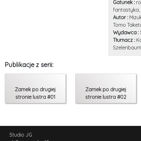
Gatunek :
r
fantastyka,
Autor :
Mizuk
Tomo Taket
Wydawca :
Tłumacz :
K
Szelenbau
Publikacje z serii:
Zamek po drugiej
Zamek po drugiej
stronie lustra #01
stronie lustra #02
Studio JG