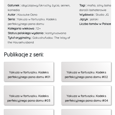
Gatunek :
obyczajowy/okruchy życia, seinen,
Tagi :
mafia, silny bohater
komedia
dorośli bohaterowie
Autor :
Kousuke Oono
Wydawca :
Studio JG
Seria :
Yakuza w fartuszku. Kodeks
Język :
polski
perfekcyjnego pana domu
Liczba tomów w Polsce :
1
Kategoria wiekowa :
12+
Status polskiego wydania :
kontynuowana
Tytuł oryginalny :
Gokushufudou: The Way of
the Househusband
Publikacje z serii:
Yakuza w fartuszku. Kodeks
Yakuza w fartuszku. Kodeks
perfekcyjnego pana domu #01
perfekcyjnego pana domu #02
Yakuza w fartuszku. Kodeks
Yakuza w fartuszku. Kodeks
perfekcyjnego pana domu #03
perfekcyjnego pana domu #04