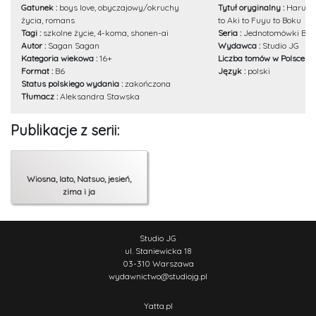
Gatunek :
boys love, obyczajowy/okruchy
Tytuł oryginalny :
Haru to
życia, romans
to Aki to Fuyu to Boku
Tagi :
szkolne życie, 4-koma, shonen-ai
Seria :
Jednotomówki Boy
Autor :
Sagan Sagan
Wydawca :
Studio JG
Kategoria wiekowa :
16+
Liczba tomów w Polsce :
1.
Format :
B6
Język :
polski
Status polskiego wydania :
zakończona
Tłumacz :
Aleksandra Stawska
Publikacje z serii:
Wiosna, lato, Natsuo, jesień,
zima i ja
Studio JG
ul. Staniewicka 18
03-310 Warszawa
wydawnictwo
@
studiojg.pl
Yatta.pl