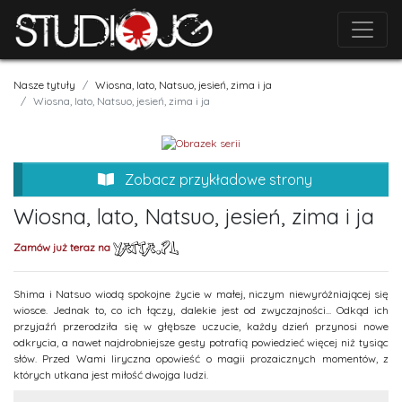
Nasze tytuły
Wiosna, lato, Natsuo, jesień, zima i ja
Wiosna, lato, Natsuo, jesień, zima i ja
Zobacz przykładowe strony
Wiosna, lato, Natsuo, jesień, zima i ja
Zamów już teraz na
Shima i Natsuo wiodą spokojne życie w małej, niczym niewyróżniającej się
wiosce. Jednak to, co ich łączy, dalekie jest od zwyczajności... Odkąd ich
przyjaźń przerodziła się w głębsze uczucie, każdy dzień przynosi nowe
odkrycia, a nawet najdrobniejsze gesty potrafią powiedzieć więcej niż tysiąc
słów. Przed Wami liryczna opowieść o magii prozaicznych momentów, z
których utkana jest miłość dwojga ludzi.