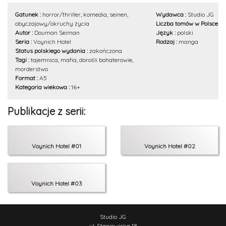
Gatunek :
horror/thriller, komedia, seinen,
Wydawca :
Studio JG
obyczajowy/okruchy życia
Liczba tomów w Polsce :
3
Autor :
Douman Seiman
Język :
polski
Seria :
Voynich Hotel
Rodzaj :
manga
Status polskiego wydania :
zakończona
Tagi :
tajemnica, mafia, dorośli bohaterowie,
morderstwo
Format :
A5
Kategoria wiekowa :
16+
Publikacje z serii:
Voynich Hotel #01
Voynich Hotel #02
Voynich Hotel #03
Studio JG
ul. Staniewicka 18