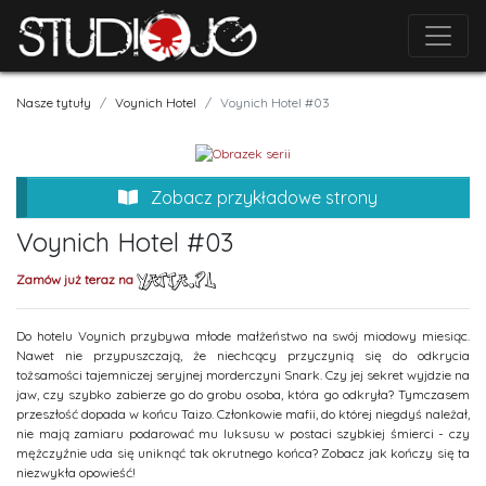
Nasze tytuły
Voynich Hotel
Voynich Hotel #03
Zobacz przykładowe strony
Voynich Hotel #03
Zamów już teraz na
Do hotelu Voynich przybywa młode małżeństwo na swój miodowy miesiąc.
Nawet nie przypuszczają, że niechcący przyczynią się do odkrycia
tożsamości tajemniczej seryjnej morderczyni Snark. Czy jej sekret wyjdzie na
jaw, czy szybko zabierze go do grobu osoba, która go odkryła? Tymczasem
przeszłość dopada w końcu Taizo. Członkowie mafii, do której niegdyś należał,
nie mają zamiaru podarować mu luksusu w postaci szybkiej śmierci - czy
mężczyźnie uda się uniknąć tak okrutnego końca? Zobacz jak kończy się ta
niezwykła opowieść!