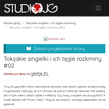
Nasze tytuły
Tokijskie singielki i ich tęgie rozkminy
Tokijskie singielki i ich tęgie rozkminy #02
Zobacz przykładowe strony
Tokijskie singielki i ich tęgie rozkminy
#02
Zamów już teraz na
Trzy przyjaciółki, które nieustannie dumały nad swoim życiem, przekroczyły
trzydziestkę i odkryły, że ich intuicja nie jest już taka jak dawniej. Nie wiedzą,
jak w tym wieku radzić sobie z miłością. Czy nowy związek ma przyszłość? A
może jednak nie? Rinko, Kaori i Koyuki po omacku szukają odpowiedzi na te
pytania!