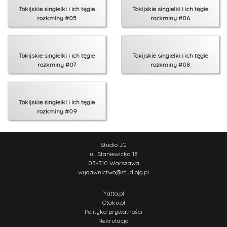
Tokijskie singielki i ich tęgie
Tokijskie singielki i ich tęgie
rozkminy #05
rozkminy #06
Tokijskie singielki i ich tęgie
Tokijskie singielki i ich tęgie
rozkminy #07
rozkminy #08
Tokijskie singielki i ich tęgie
rozkminy #09
Studio JG
ul. Staniewicka 18
03-310 Warszawa
wydawnictwo
@
studiojg.pl
Yatta.pl
Otaku.pl
Polityka prywatności
Rekrutacja