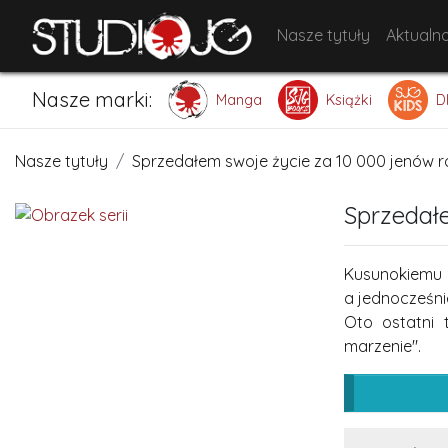
Nasze tytuły
Aktualno
Nasze marki:
Manga
Książki
D
Nasze tytuły
Sprzedałem swoje życie za 10 000 jenów r
Sprzedałe
Kusunokiemu 
a jednocześnie
Oto ostatni 
marzenie".