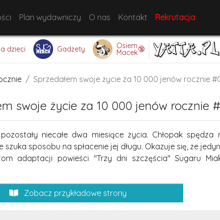
ści
Plan wydawniczy
O nas
Kontakt
Rekrutacja
Osiem
🔞
la dzieci
Gadżety
Macek
ocznie
Sprzedałem swoje życie za 10 000 jenów rocznie #
m swoje życie za 10 000 jenów rocznie 
pozostały niecałe dwa miesiące życia. Chłopak spędza n
 szuka sposobu na spłacenie jej długu. Okazuje się, że jedyne
tom adaptacji powieści "Trzy dni szczęścia" Sugaru Miak
Zobacz przykładowe strony