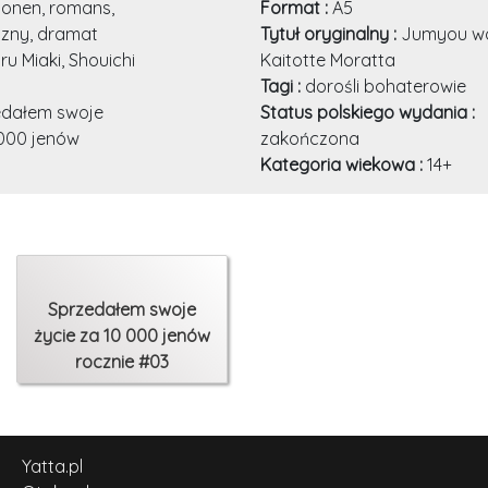
onen, romans,
Format :
A5
zny, dramat
Tytuł oryginalny :
Jumyou w
u Miaki, Shouichi
Kaitotte Moratta
Tagi :
dorośli bohaterowie
edałem swoje
Status polskiego wydania :
 000 jenów
zakończona
Kategoria wiekowa :
14+
Sprzedałem swoje
życie za 10 000 jenów
rocznie #03
Yatta.pl