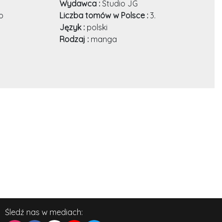
Wydawca :
Studio JG
o
Liczba tomów w Polsce :
3.
Język :
polski
Rodzaj :
manga
Śledź nas w mediach: