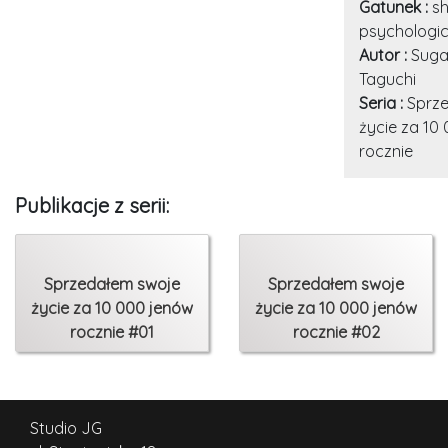
Gatunek :
sh
psychologic
Autor :
Sugar
Taguchi
Seria :
Sprz
życie za 10
rocznie
Publikacje z serii:
Sprzedałem swoje
Sprzedałem swoje
życie za 10 000 jenów
życie za 10 000 jenów
rocznie #01
rocznie #02
Studio JG