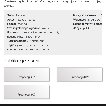
sfrustrowanych obywateli. Co najgorsze, zaczynają oni stawać po jego
stronie...
Seria :
Prophecy
Kategoria wiekowa :
16+
Autor :
Tetsuya Tsutsui
Wydawca :
Studio JG
Rodzaj :
manga
Liczba tomów w Polsce :
3
Status polskiego wydania :
zakończona
Język :
polski
Gatunek :
horror/thriller, seinen, dramat,
psychologiczny, kryminał
Tytuł oryginalny :
Yokokuhan
Tagi :
tajemnica, przemoc, dorośli
bohaterowie, morderstwo, policja
Publikacje z serii:
Prophecy #01
Prophecy #02
Prophecy #03