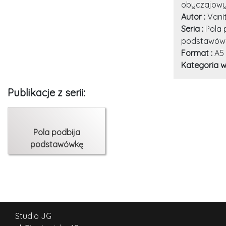
obyczajowy
Autor :
Vani
Seria :
Pola 
podstawów
Format :
A5
Kategoria w
Publikacje z serii:
Pola podbija
podstawówkę
Studio JG