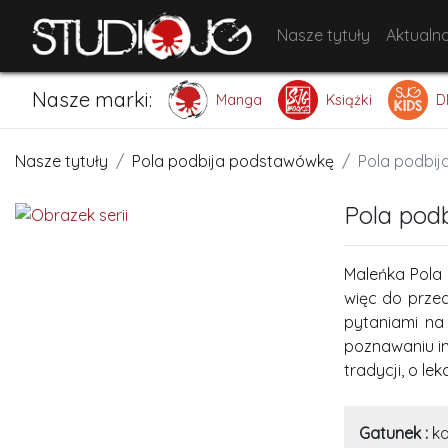
Nasze tytuły
Aktualno
Nasze marki:
Manga
Książki
D
Nasze tytuły
Pola podbija podstawówkę
Pola podbi
Pola pod
Maleńka Pola 
więc do prze
pytaniami na 
poznawaniu in
tradycji, o le
Gatunek :
k