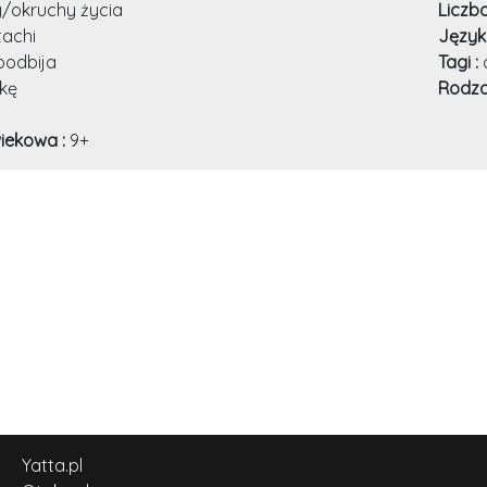
/okruchy życia
Liczb
tachi
Język
podbija
Tagi :
kę
Rodza
iekowa :
9+
Yatta.pl