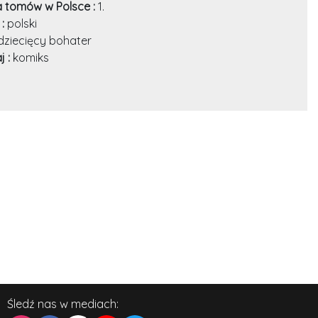
a tomów w Polsce :
1.
 :
polski
dziecięcy bohater
j :
komiks
Śledź nas w mediach: