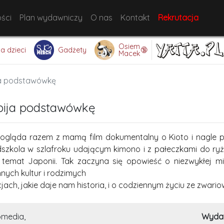
ści
Plan wydawniczy
O nas
Kontakt
Rekrutacja
Osiem
🔞
la dzieci
Gadżety
Macek
ja podstawówkę
bija podstawówkę
ogląda razem z mamą film dokumentalny o Kioto i nagle po
dszkola w szlafroku udającym kimono i z pałeczkami do ry
temat Japonii. Tak zaczyna się opowieść o niezwykłej mi
nych kultur i rodzimych
kcjach, jakie daje nam historia, i o codziennym życiu ze zwari
omedia,
Wyda