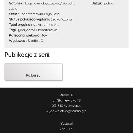
Gatunek :
boys love, obyczajowy/okruchy
Język :
polski
życia
Seria :
Jednotomówki Boys Love
Status polskiego wydania :
zakończona
Tytuł oryginalny :
Arashi no Ato
Tagi :
yaoi, dorośli bohaterowie
Kategoria wiekowa :
16+
Wydawca :
Studio JG
Publikacje z serii:
Po burzy
Studio JG
ul. Staniewicka 18
03-310 Warszawa
wydawnictwo
@
studiojg.pl
Yatta.pl
Otaku.pl