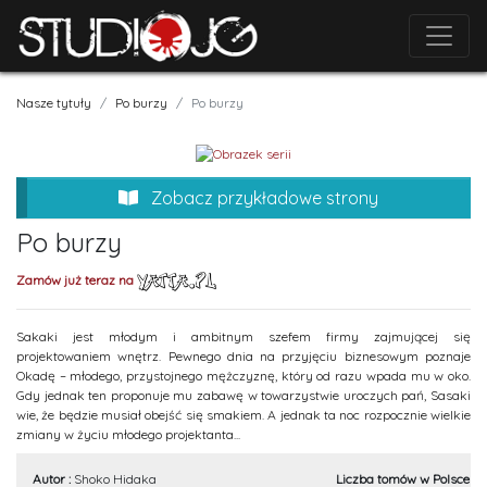
Nasze tytuły
Po burzy
Po burzy
Zobacz przykładowe strony
Po burzy
Zamów już teraz na
Sakaki jest młodym i ambitnym szefem firmy zajmującej się
projektowaniem wnętrz. Pewnego dnia na przyjęciu biznesowym poznaje
Okadę – młodego, przystojnego mężczyznę, który od razu wpada mu w oko.
Gdy jednak ten proponuje mu zabawę w towarzystwie uroczych pań, Sasaki
wie, że będzie musiał obejść się smakiem. A jednak ta noc rozpocznie wielkie
zmiany w życiu młodego projektanta...
Autor :
Shoko Hidaka
Liczba tomów w Polsce :
1.