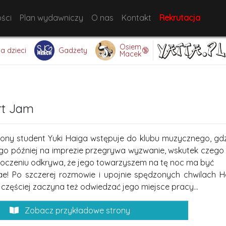
ści
Plan wydawniczy
O nas
Kontakt
Rekrutacja
Osiem
🔞
la dzieci
Gadżety
Macek
rt Jam
zony student Yuki Haiga wstępuje do klubu muzycznego, gd
go później na imprezie przegrywa wyzwanie, wskutek czego tr
oczeniu odkrywa, że jego towarzyszem na tę noc ma być
nae! Po szczerej rozmowie i upojnie spędzonych chwilach 
 częściej zaczyna też odwiedzać jego miejsce pracy...
Zobacz przykładowe strony