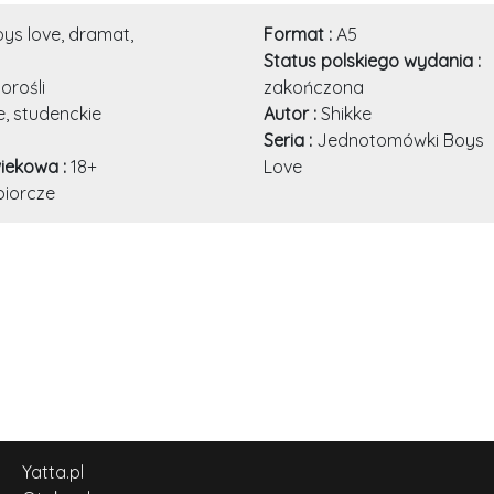
ys love, dramat,
Format :
A5
Status polskiego wydania :
orośli
zakończona
, studenckie
Autor :
Shikke
Seria :
Jednotomówki Boys
iekowa :
18+
Love
biorcze
Yatta.pl