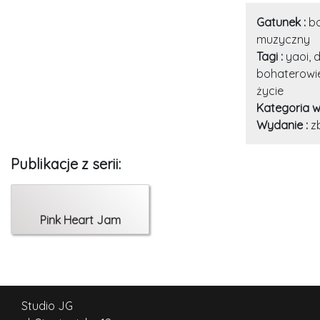
Gatunek :
bo
muzyczny
Tagi :
yaoi, d
bohaterowie
życie
Kategoria w
Wydanie :
z
Publikacje z serii:
Pink Heart Jam
Studio JG