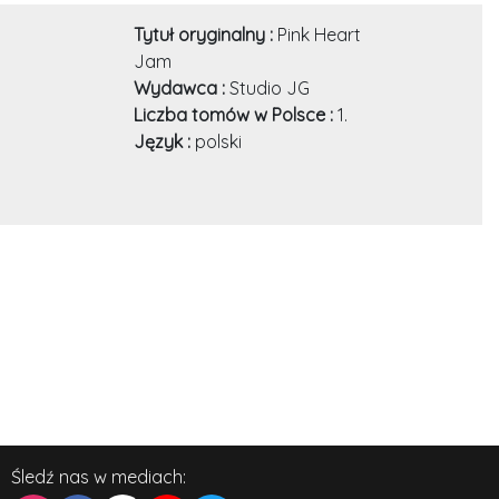
Tytuł oryginalny :
Pink Heart
Jam
Wydawca :
Studio JG
Liczba tomów w Polsce :
1.
Język :
polski
Śledź nas w mediach: