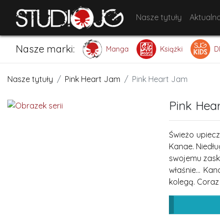
Nasze tytuły
Aktualno
Nasze marki:
Manga
Książki
D
Nasze tytuły
Pink Heart Jam
Pink Heart Jam
Pink Hea
Świeżo upiec
Kanae. Niedłu
swojemu zask
właśnie... Ka
kolegą. Coraz