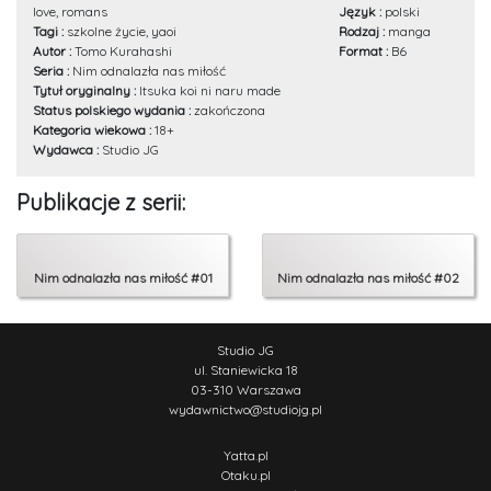
love, romans
Język :
polski
Tagi :
szkolne życie, yaoi
Rodzaj :
manga
Autor :
Tomo Kurahashi
Format :
B6
Seria :
Nim odnalazła nas miłość
Tytuł oryginalny :
Itsuka koi ni naru made
Status polskiego wydania :
zakończona
Kategoria wiekowa :
18+
Wydawca :
Studio JG
Publikacje z serii:
Nim odnalazła nas miłość #01
Nim odnalazła nas miłość #02
Studio JG
ul. Staniewicka 18
03-310 Warszawa
wydawnictwo
@
studiojg.pl
Yatta.pl
Otaku.pl