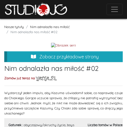
Nasze tytuły
Nim odnalazła nas miłość
Nim odnalazła nas miłość #02
Zobacz przykładowe strony
Nim odnalazła nas miłość #02
Zamów już teraz na
Wystarczył jeden impuls, aby Kazuma uświadomił sobie, co naprawdę czuje
do Chiakiego. Gorące uczucie sprawia, że chłopcy nie potrafią wytrzymać bez
siebie ani chwili. Jednak myśl, że nikt nie może dowiedzieć się o ich związku,
przyćmiewa szczęście Kazumy. Czy Chiaki zda sobie sprawę, co dręczy jego
ukochanego?
Gatunek :
obyczajowy/okruchy życia, boys
Liczba tomów w Polsce :
2