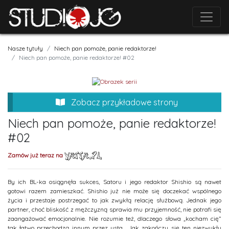
Nasze tytuły
Niech pan pomoże, panie redaktorze!
Niech pan pomoże, panie redaktorze! #02
Zobacz przykładowe strony
Niech pan pomoże, panie redaktorze!
#02
Zamów już teraz na
By ich BL-ka osiągnęła sukces, Satoru i jego redaktor Shishio są nawet
gotowi razem zamieszkać. Shishio już nie może się doczekać wspólnego
życia i przestaje postrzegać to jak zwykłą relację służbową. Jednak jego
partner, choć bliskość z mężczyzną sprawia mu przyjemność, nie potrafi się
zaangażować emocjonalnie. Nie rozumie też, dlaczego słowa „kocham cię”
tak łatwo przechodzą innym przez usta... Jak zakończy się ten niezwykły