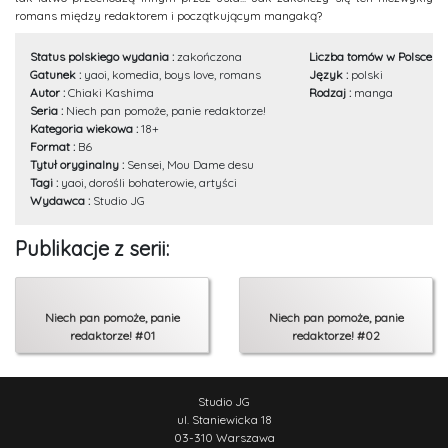
romans między redaktorem i początkującym mangaką?
Status polskiego wydania :
zakończona
Liczba tomów w Polsce :
2
Gatunek :
yaoi, komedia, boys love, romans
Język :
polski
Autor :
Chiaki Kashima
Rodzaj :
manga
Seria :
Niech pan pomoże, panie redaktorze!
Kategoria wiekowa :
18+
Format :
B6
Tytuł oryginalny :
Sensei, Mou Dame desu
Tagi :
yaoi, dorośli bohaterowie, artyści
Wydawca :
Studio JG
Publikacje z serii:
Niech pan pomoże, panie
Niech pan pomoże, panie
redaktorze! #01
redaktorze! #02
Studio JG
ul. Staniewicka 18
03-310 Warszawa