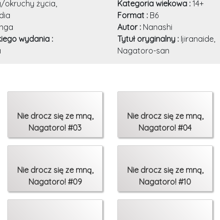
/okruchy życia,
Kategoria wiekowa :
14+
dia
Format :
B6
nga
Autor :
Nanashi
kiego wydania :
Tytuł oryginalny :
Ijiranaide,
a
Nagatoro-san
Nie drocz się ze mną,
Nie drocz się ze mną,
Nagatoro! #03
Nagatoro! #04
Nie drocz się ze mną,
Nie drocz się ze mną,
Nagatoro! #09
Nagatoro! #10