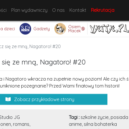
ści
Plan wydawniczy
O nas
Kontakt
Rekrutacja
Osiem
🔞
la dzieci
Gadżety
Macek
cz się ze mną, Nagatoro! #20
 się ze mną, Nagatoro! #20
za i Nagatoro wkracza na zupełnie nowy poziom! Ale czy ich 
euniknione pożegnanie? Przed Wami finałowy tom historii!
Zobacz przykładowe strony
Studio JG
Tagi :
szkolne życie, posiada
onen, romans,
anime, silna bohaterka