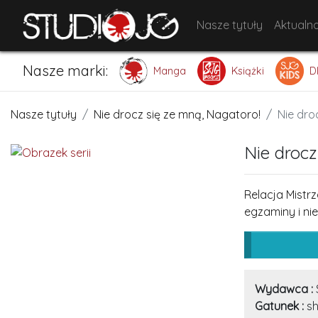
Nasze tytuły
Aktualno
Nasze marki:
Manga
Książki
D
Nasze tytuły
Nie drocz się ze mną, Nagatoro!
Nie dro
Nie drocz
Relacja Mistr
egzaminy i ni
Wydawca :
Gatunek :
sh