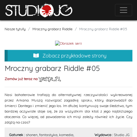
Nasze tytuły
Mroczny grabarz Riddle
Mroczny grabarz Riddle #05
Zobacz przykładowe strony
Mroczny grabarz Riddle #05
Zamów już teraz na
Nasi bohaterowie trafiają do alternatywnej rzeczywistości wykreowanej
przez Arkana. Muszą rozwiązać zagadkę spisku, który doprowadził do
śmierci Dantego i zmienić jego los. Im dłużej kontynuują swoje śledztwo, tym
bardziej oczywiste staje się, że za wszystkim stoi ktoś z jego najbliższego
otoczenia. Co więcej, od powodzenia ich misji zależy również ich życie. Czy
zdążą na czas?
Gatunek :
shonen, fantastyka, komedia,
Wydawca :
Studio JG