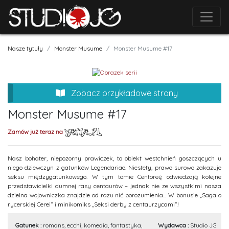
Nasze tytuły
Monster Musume
Monster Musume #17
Zobacz przykładowe strony
Monster Musume #17
Zamów już teraz na
Nasz bohater, niepozorny prawiczek, to obiekt westchnień goszczących u
niego dziewczyn z gatunków Legendariae. Niestety, prawo surowo zakazuje
seksu międzygatunkowego. W tym tomie Centoreę odwiedzają kolejne
przedstawicielki dumnej rasy centaurów – jednak nie ze wszystkimi nasza
dzielna wojowniczka znajdzie od razu nić porozumienia... W bonusie „Saga o
rycerskiej Cerei” i minikomiks „Seksi derby z centaurzycami”!
Gatunek :
romans, ecchi, komedia, fantastyka,
Wydawca :
Studio JG