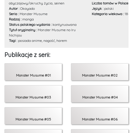
obyczajowy/okruchy życia, seinen
Liczba tomów w Polsce :
1
Autor :
Okayado
Język :
polski
Seria :
Monster Musume
Kategoria wiekowa :
18+
Rodzaj :
manga
Status polskiego wydania :
kontynuowana
Tytuł oryginalny :
Monster Musume no Iru
Nichijou
Tagi :
posiada anime, nagość, harem
Publikacje z serii:
Monster Musume #01
Monster Musume #02
Monster Musume #03
Monster Musume #04
Monster Musume #05
Monster Musume #06