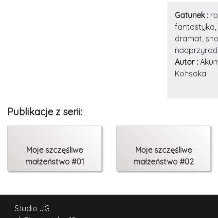
Gatunek :
r
fantastyka, 
dramat, sho
nadprzyrod
Autor :
Akumi
Kohsaka
Publikacje z serii:
Moje szczęśliwe
Moje szczęśliwe
małżeństwo #01
małżeństwo #02
Studio JG