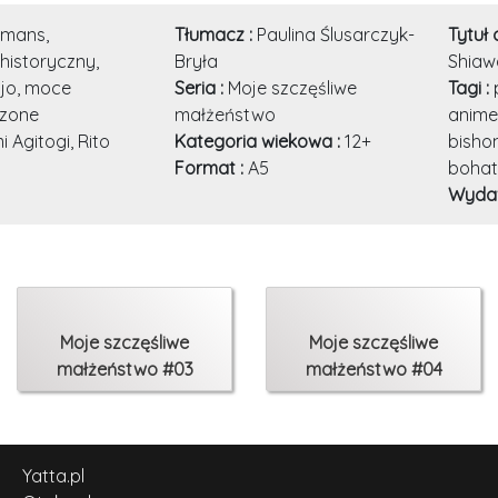
omans,
Tłumacz :
Paulina Ślusarczyk-
Tytuł 
historyczny,
Bryła
Shiaw
jo, moce
Seria :
Moje szczęśliwe
Tagi :
zone
małżeństwo
anime,
 Agitogi, Rito
Kategoria wiekowa :
12+
bishon
Format :
A5
bohat
Wyda
Moje szczęśliwe
Moje szczęśliwe
małżeństwo #03
małżeństwo #04
Yatta.pl