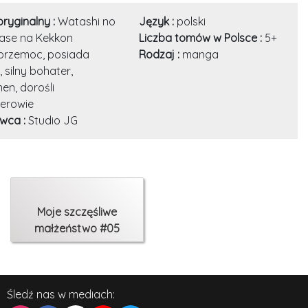
oryginalny :
Watashi no
Język :
polski
ase na Kekkon
Liczba tomów w Polsce :
5+
przemoc, posiada
Rodzaj :
manga
 silny bohater,
en, dorośli
erowie
wca :
Studio JG
Moje szczęśliwe
małżeństwo #05
Śledź nas w mediach: