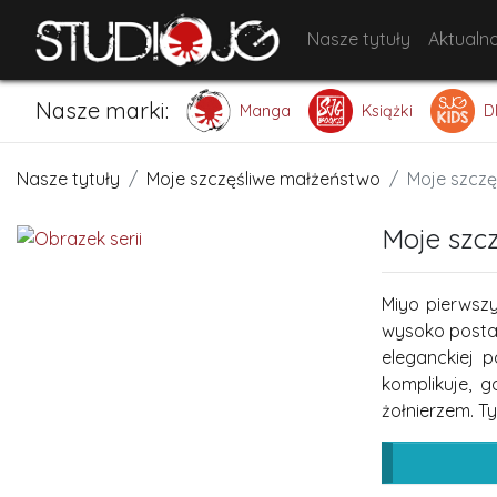
Nasze tytuły
Aktualno
Nasze marki:
Manga
Książki
D
Nasze tytuły
Moje szczęśliwe małżeństwo
Moje szczę
Moje szc
Miyo pierwsz
wysoko posta
eleganckiej 
komplikuje, 
żołnierzem. T