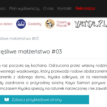
ści
Plan wydawniczy
O nas
Kontakt
Rekrutacja
Osiem
🔞
la dzieci
Gadżety
Macek
śliwe małżeństwo #03
zęśliwe małżeństwo #03
y raz poczuła się kochana. Odrzucona przez własną rodzi
wionego wojskowego, który przewodzi rodowi obdarzonemu
panienki z dobrego domu, Kiyoka odkrywa, że ta nieśmia
gdy zazdrosna o przyrodnią siostrę Kaya Saimori porywa
ymczasem Kiyoka spieszy na ratunek narzeczonej i nie zawah
Zobacz przykładowe strony